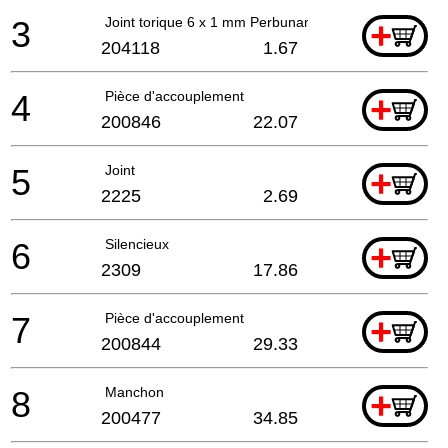
3
Joint torique 6 x 1 mm Perbunan
+
204118
1.67
4
Pièce d'accouplement
+
200846
22.07
5
Joint
+
2225
2.69
6
Silencieux
+
2309
17.86
7
Pièce d'accouplement
+
200844
29.33
8
Manchon
+
200477
34.85