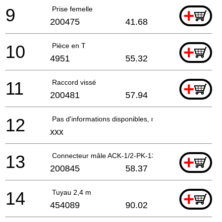
9
Prise femelle
+
200475
41.68
10
Pièce en T
+
4951
55.32
11
Raccord vissé
+
200481
57.94
12
Pas d'informations disponibles, non commandable
xxx
13
Connecteur mâle ACK-1/2-PK-13 ET-BG
+
200845
58.37
14
Tuyau 2,4 m
+
454089
90.02