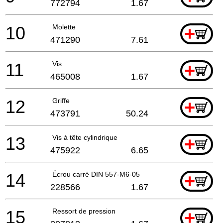
772794
1.67
10
Molette
+
471290
7.61
11
Vis
+
465008
1.67
12
Griffe
+
473791
50.24
13
Vis à tête cylindrique
+
475922
6.65
14
Écrou carré DIN 557-M6-05
+
228566
1.67
15
Ressort de pression
+