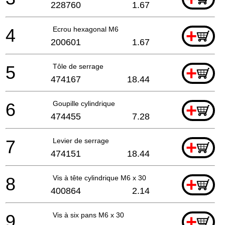
228760
1.67
4
Ecrou hexagonal M6
+
200601
1.67
5
Tôle de serrage
+
474167
18.44
6
Goupille cylindrique
+
474455
7.28
7
Levier de serrage
+
474151
18.44
8
Vis à tête cylindrique M6 x 30
+
400864
2.14
9
Vis à six pans M6 x 30
+