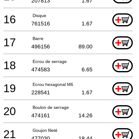
207813
1.67
16
Disque
+
761516
1.67
17
Barre
+
496156
89.00
18
Ecrou de serrage
+
474583
6.65
19
Ecrou hexagonal M6
+
228541
1.67
20
Boulon de serrage
+
474161
14.26
21
Goujon fileté
+
477030
18.44