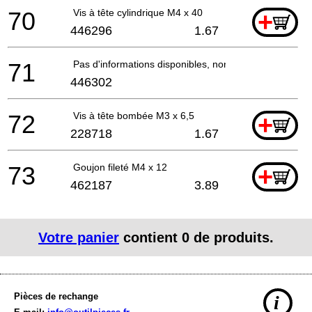
70
Vis à tête cylindrique M4 x 40
+
446296
1.67
71
Pas d'informations disponibles, non commandable
446302
72
Vis à tête bombée M3 x 6,5
+
228718
1.67
73
Goujon fileté M4 x 12
+
462187
3.89
Votre panier
contient
0
de produits.
Pièces de rechange
i