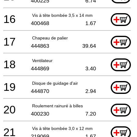
400225
6.74
16
Vis à tête bombée 3,5 x 14 mm
+
400468
1.67
17
Chapeau de palier
+
444863
39.64
18
Ventilateur
+
444869
3.40
19
Disque de guidage d'air
+
444870
2.94
20
Roulement rainuré à billes
+
400230
7.20
21
Vis à tête bombée 3,0 x 12 mm
+
219069
1.67