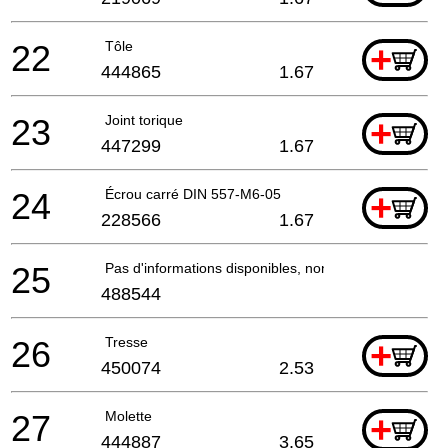
22
Tôle
+
444865
1.67
23
Joint torique
+
447299
1.67
24
Écrou carré DIN 557-M6-05
+
228566
1.67
25
Pas d'informations disponibles, non commandable
488544
26
Tresse
+
450074
2.53
27
Molette
+
444887
3.65