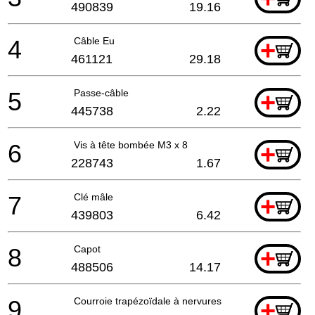
490839
19.16
4
Câble Eu
+
461121
29.18
5
Passe-câble
+
445738
2.22
6
Vis à tête bombée M3 x 8
+
228743
1.67
7
Clé mâle
+
439803
6.42
8
Capot
+
488506
14.17
9
Courroie trapézoïdale à nervures
+