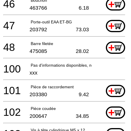
46
Bouchon
+
463766
6.18
47
Porte-outil EAA ET-BG
+
203792
73.03
48
Barre filetée
+
475085
28.02
100
Pas d'informations disponibles, non commandable
xxx
101
Pièce de raccordement
+
203380
9.42
102
Pièce coudée
+
200647
34.85
Vis à tête cylindrique M5 x 12