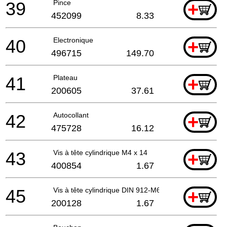
39
Pince
+
452099
8.33
40
Electronique
+
496715
149.70
41
Plateau
+
200605
37.61
42
Autocollant
+
475728
16.12
43
Vis à tête cylindrique M4 x 14
+
400854
1.67
45
Vis à tête cylindrique DIN 912-M6x25-10.9
+
200128
1.67