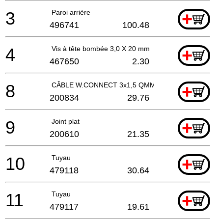
3
Paroi arrière
+
496741
100.48
4
Vis à tête bombée 3,0 X 20 mm
+
467650
2.30
8
CÂBLE W.CONNECT 3x1,5 QMM H07RN-F ET-BG
+
200834
29.76
9
Joint plat
+
200610
21.35
10
Tuyau
+
479118
30.64
11
Tuyau
+
479117
19.61