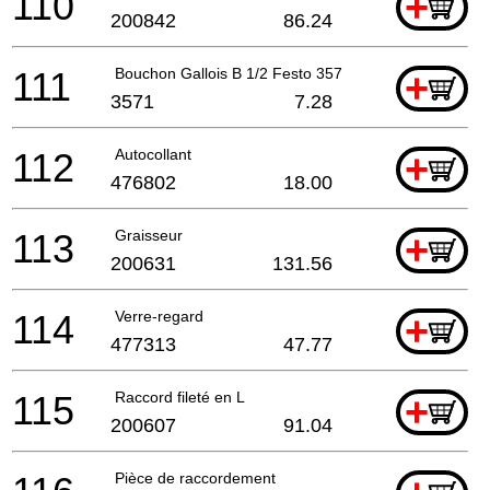
110
+
200842
86.24
111
Bouchon Gallois B 1/2 Festo 3571
+
3571
7.28
112
Autocollant
+
476802
18.00
113
Graisseur
+
200631
131.56
114
Verre-regard
+
477313
47.77
115
Raccord fileté en L
+
200607
91.04
Pièce de raccordement