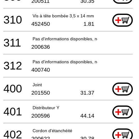
200511
30.35
310
Vis à tête bombée 3,5 x 14 mm
+
452450
1.81
311
Pas d'informations disponibles, non commandable
200636
312
Pas d'informations disponibles, non commandable
400740
400
Joint
+
201550
31.37
401
Distributeur Y
+
200596
44.14
402
Cordon d'étanchéité
+
200622
30.78