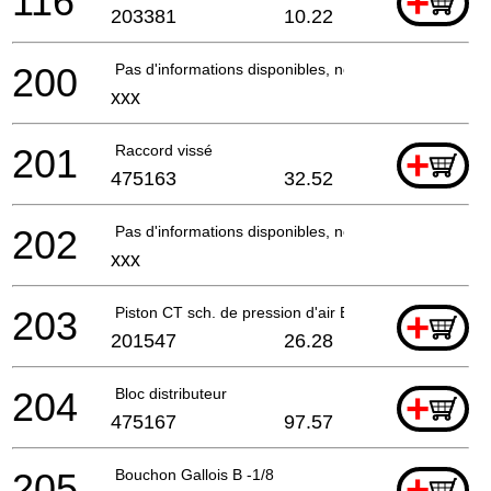
116
+
203381
10.22
200
Pas d'informations disponibles, non commandable
xxx
201
Raccord vissé
+
475163
32.52
202
Pas d'informations disponibles, non commandable
xxx
203
Piston CT sch. de pression d'air ET-BG
+
201547
26.28
204
Bloc distributeur
+
475167
97.57
205
Bouchon Gallois B -1/8
+