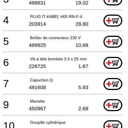
488631
19.02
4
PLUG IT-KABEL H05 RN-F-4
+
203914
28.80
5
Boîtier de connecteur 230 V
+
489925
10.68
6
Vis à tête bombée 3,5 x 25 mm
+
228725
1.67
7
Capuchon Q
+
491608
5.93
9
Manette
+
450967
2.69
10
Goupille cylindrique
+