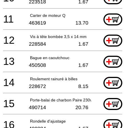
223518
1.67
11
Carter de moteur Q
+
463619
13.70
12
Vis à tête bombée 3,5 x 14 mm
+
228584
1.67
13
Bague en caoutchouc
+
450508
1.67
14
Roulement rainuré à billes
+
228672
8.15
15
Porte-balai de charbon Paire 230v / production ma
+
490714
20.76
16
Rondelle d'ajustage
+