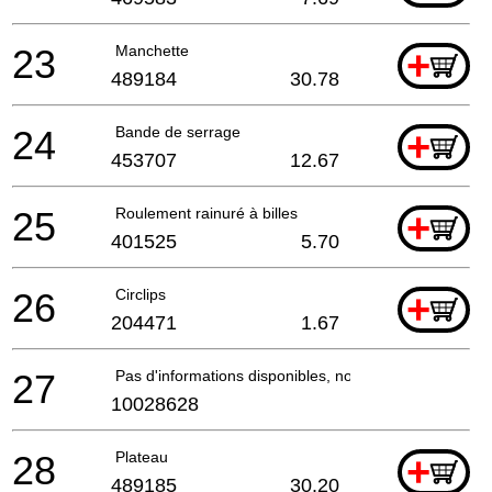
23
Manchette
+
489184
30.78
24
Bande de serrage
+
453707
12.67
25
Roulement rainuré à billes
+
401525
5.70
26
Circlips
+
204471
1.67
27
Pas d'informations disponibles, non commandable
10028628
28
Plateau
+
489185
30.20