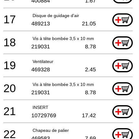
400884
1.67
17
Disque de guidage d'air
+
489213
21.05
18
Vis à tête bombée 3,5 x 10 mm
+
219031
8.78
19
Ventilateur
+
469328
2.45
20
Vis à tête bombée 3,5 x 10 mm
+
219031
8.78
21
INSERT
+
10729769
17.42
22
Chapeau de palier
+
469583
7.69