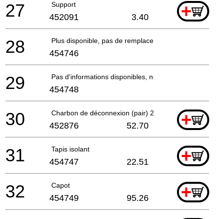
27
Support
+
452091
3.40
28
Plus disponible, pas de remplacement
454746
29
Pas d'informations disponibles, non commandable
454748
30
Charbon de déconnexion (pair) 230v
+
452876
52.70
31
Tapis isolant
+
454747
22.51
32
Capot
+
454749
95.26