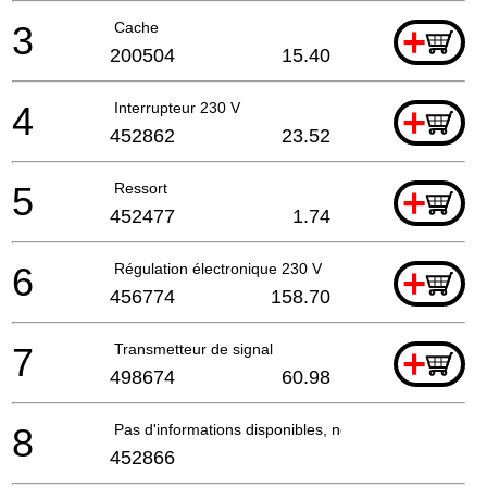
3
Cache
+
200504
15.40
4
Interrupteur 230 V
+
452862
23.52
5
Ressort
+
452477
1.74
6
Régulation électronique 230 V
+
456774
158.70
7
Transmetteur de signal
+
498674
60.98
8
Pas d'informations disponibles, non commandable
452866