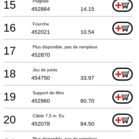
15
Poignée
+
452864
14.15
16
Fourche
+
452021
10.54
17
Plus disponible, pas de remplacement
452870
18
Jeu de joints
+
454750
33.97
19
Support de filtre
+
452960
60.70
20
Câble 7,5 m Eu
+
452078
84.50
Plus disponible, pas de remplacement