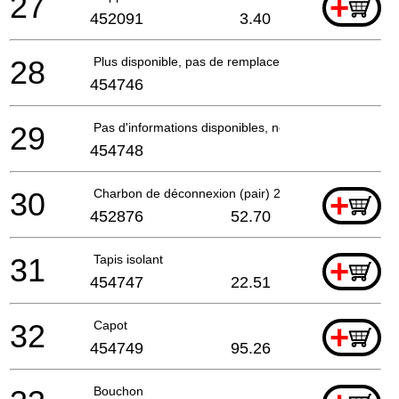
27
+
452091
3.40
28
Plus disponible, pas de remplacement
454746
29
Pas d'informations disponibles, non commandable
454748
30
Charbon de déconnexion (pair) 230v
+
452876
52.70
31
Tapis isolant
+
454747
22.51
32
Capot
+
454749
95.26
Bouchon