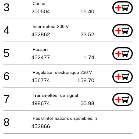
3
Cache
+
200504
15.40
4
Interrupteur 230 V
+
452862
23.52
5
Ressort
+
452477
1.74
6
Régulation électronique 230 V
+
456774
158.70
7
Transmetteur de signal
+
498674
60.98
8
Pas d'informations disponibles, non commandable
452866