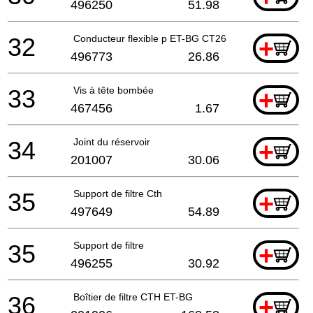
496250
51.98
32
Conducteur flexible p ET-BG CT26/36 USA
+
496773
26.86
33
Vis à tête bombée
+
467456
1.67
34
Joint du réservoir
+
201007
30.06
35
Support de filtre Cth
+
497649
54.89
35
Support de filtre
+
496255
30.92
36
Boîtier de filtre CTH ET-BG
+