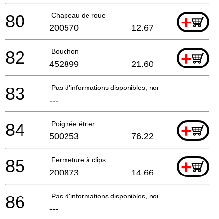
80
Chapeau de roue
+
200570
12.67
82
Bouchon
+
452899
21.60
83
Pas d'informations disponibles, non commandable
---
84
Poignée étrier
+
500253
76.22
85
Fermeture à clips
+
200873
14.66
86
Pas d'informations disponibles, non commandable
---