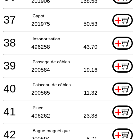
201906
168.58
37
Capot
+
201975
50.53
38
Insonorisation
+
496258
43.70
39
Passage de câbles
+
200584
19.16
40
Faisceau de câbles
+
200565
11.32
41
Pince
+
496262
23.38
42
Bague magnétique
+
200594
8.71