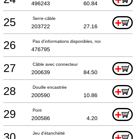
496243
60.84
25
Serre-câble
+
203722
27.16
26
Pas d'informations disponibles, non commandable
476795
27
Câble avec connecteur
+
200639
84.50
28
Douille encastrée
+
200590
10.86
29
Pont
+
200586
4.20
30
Jeu d'étanchéité
+