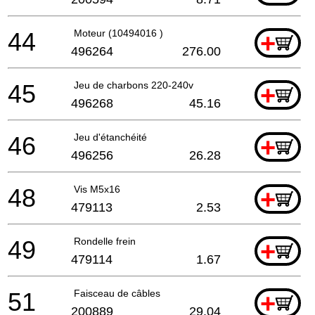
44
Moteur (10494016 )
+
496264
276.00
45
Jeu de charbons 220-240v
+
496268
45.16
46
Jeu d'étanchéité
+
496256
26.28
48
Vis M5x16
+
479113
2.53
49
Rondelle frein
+
479114
1.67
51
Faisceau de câbles
+
200889
29.04