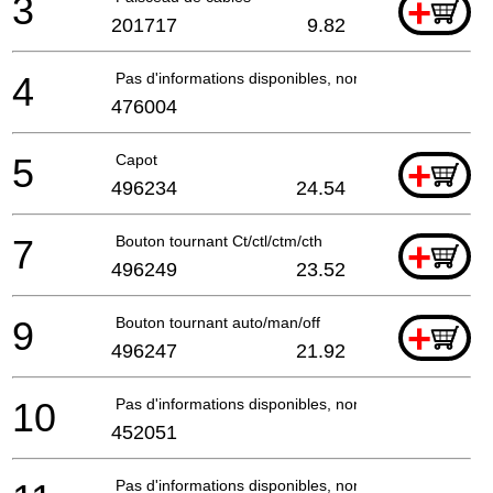
3
+
201717
9.82
4
Pas d'informations disponibles, non commandable
476004
5
Capot
+
496234
24.54
7
Bouton tournant Ct/ctl/ctm/cth
+
496249
23.52
9
Bouton tournant auto/man/off
+
496247
21.92
10
Pas d'informations disponibles, non commandable
452051
Pas d'informations disponibles, non commandable