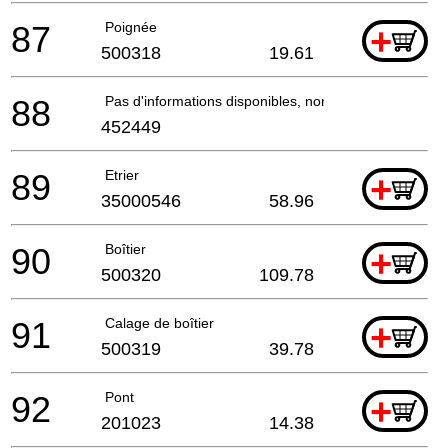
87
Poignée
+
500318
19.61
88
Pas d'informations disponibles, non commandable
452449
89
Etrier
+
35000546
58.96
90
Boîtier
+
500320
109.78
91
Calage de boîtier
+
500319
39.78
92
Pont
+
201023
14.38