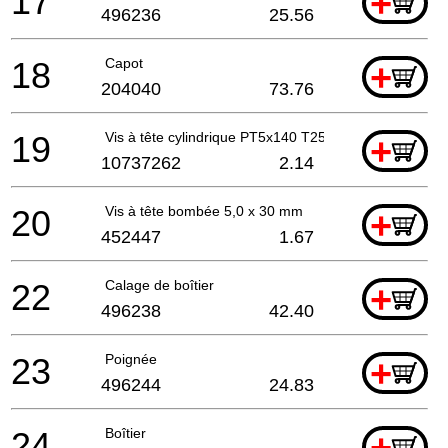
17
+
496236
25.56
18
Capot
+
204040
73.76
19
Vis à tête cylindrique PT5x140 T25 ET-BG
+
10737262
2.14
20
Vis à tête bombée 5,0 x 30 mm
+
452447
1.67
22
Calage de boîtier
+
496238
42.40
23
Poignée
+
496244
24.83
24
Boîtier
+