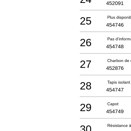
452091
25
Plus disponi
454746
26
Pas d'infor
454748
27
Charbon de 
452876
28
Tapis isolant
454747
29
Capot
454749
30
Résistance à