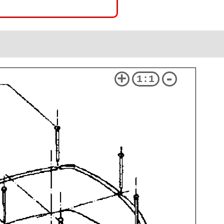
+
-
1:1