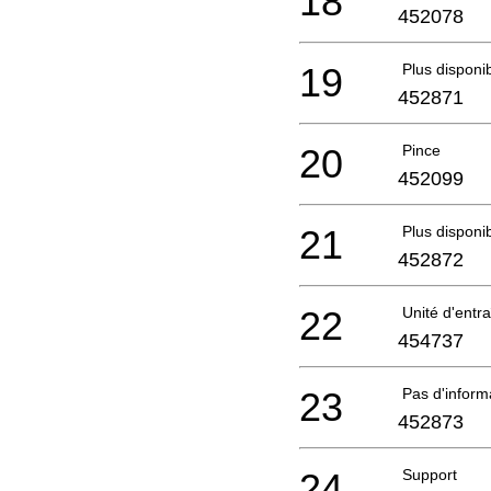
18
452078
19
Plus disponi
452871
20
Pince
452099
21
Plus disponi
452872
22
Unité d'ent
454737
23
Pas d'infor
452873
24
Support