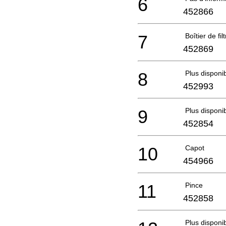
6
452866
7
Boîtier de fil
452869
8
Plus disponi
452993
9
Plus disponi
452854
10
Capot
454966
11
Pince
452858
Plus disponi