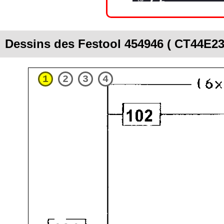
Dessins des Festool 454946 ( CT44E23
1
2
3
4