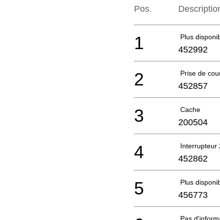
Pos.
Descriptio
1
Plus disponi
452992
2
Prise de cou
452857
3
Cache
200504
4
Interrupteur
452862
5
Plus disponi
456773
Pas d'infor