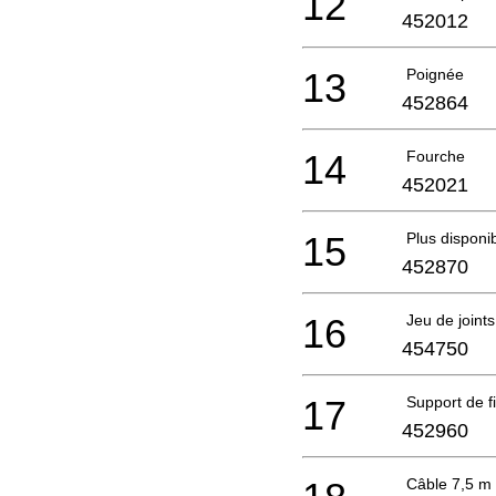
12
452012
13
Poignée
452864
14
Fourche
452021
15
Plus disponi
452870
16
Jeu de joints
454750
17
Support de fi
452960
Câble 7,5 m