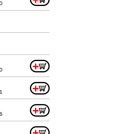
0
+
0
+
1
+
6
+