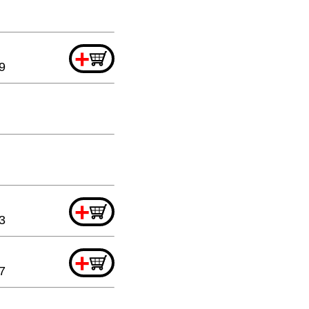
+
9
+
3
+
7