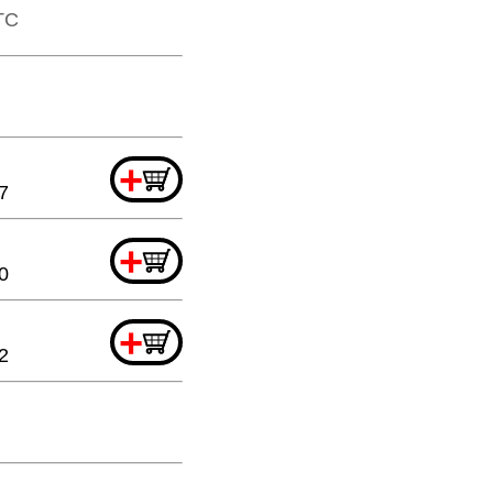
TTC
+
7
+
0
+
2