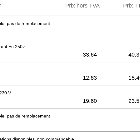
n
Prix hors TVA
Prix ​​
ble, pas de remplacement
rant Eu 250v
33.64
40.3
12.83
15.4
 230 V
19.60
23.5
ble, pas de remplacement
mations disponibles, non commandable