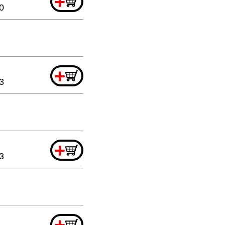
+
0
+
3
+
3
+