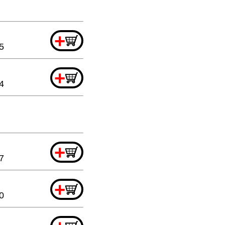
+
5
+
4
+
7
+
0