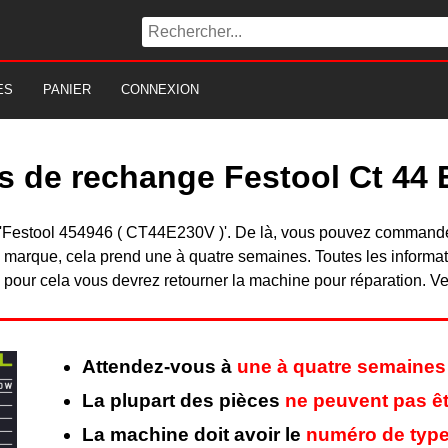
ES
PANIER
CONNEXION
s de rechange Festool Ct 44 
 du 'Festool 454946 ( CT44E230V )'. De là, vous pouvez command
 marque, cela prend une à quatre semaines. Toutes les informat
pour cela vous devrez retourner la machine pour réparation. Veu
Attendez-vous à
une à quatre semaines
La plupart des pièces
ne peuvent pas êt
La machine doit avoir le
numéro de type