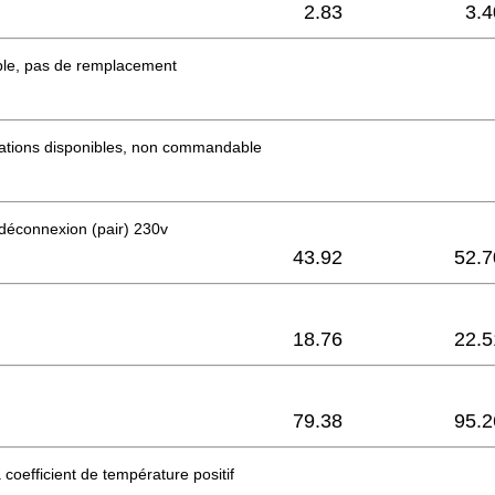
2.83
3.4
ble, pas de remplacement
mations disponibles, non commandable
déconnexion (pair) 230v
43.92
52.7
18.76
22.5
79.38
95.2
 coefficient de température positif