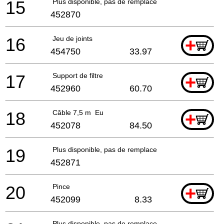
15
Plus disponible, pas de remplacement
452870
16
Jeu de joints
+
454750
33.97
17
Support de filtre
+
452960
60.70
18
Câble 7,5 m Eu
+
452078
84.50
19
Plus disponible, pas de remplacement
452871
20
Pince
+
452099
8.33
Plus disponible, pas de remplacement