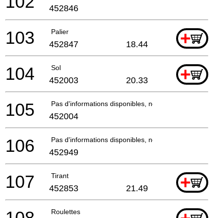
102
452846
103
Palier
+
452847
18.44
104
Sol
+
452003
20.33
105
Pas d'informations disponibles, non commandable
452004
106
Pas d'informations disponibles, non commandable
452949
107
Tirant
+
452853
21.49
108
Roulettes