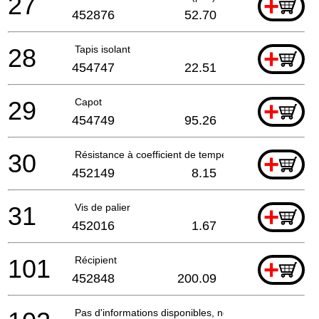
27
+
452876
52.70
28
Tapis isolant
+
454747
22.51
29
Capot
+
454749
95.26
30
Résistance à coefficient de température positif
+
452149
8.15
31
Vis de palier
+
452016
1.67
101
Récipient
+
452848
200.09
Pas d'informations disponibles, non commandable