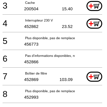
3
Cache
+
200504
15.40
4
Interrupteur 230 V
+
452862
23.52
5
Plus disponible, pas de remplacement
456773
6
Pas d'informations disponibles, non commandable
452866
7
Boîtier de filtre
+
452869
103.09
8
Plus disponible, pas de remplacement
452993