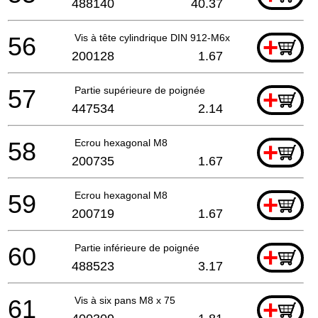
488140
40.37
56
Vis à tête cylindrique DIN 912-M6x25-10.9
+
200128
1.67
57
Partie supérieure de poignée
+
447534
2.14
58
Ecrou hexagonal M8
+
200735
1.67
59
Ecrou hexagonal M8
+
200719
1.67
60
Partie inférieure de poignée
+
488523
3.17
61
Vis à six pans M8 x 75
+