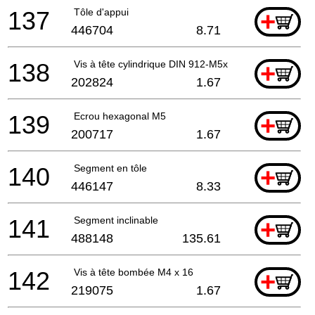
137
Tôle d'appui
+
446704
8.71
138
Vis à tête cylindrique DIN 912-M5x18-8.8
+
202824
1.67
139
Ecrou hexagonal M5
+
200717
1.67
140
Segment en tôle
+
446147
8.33
141
Segment inclinable
+
488148
135.61
142
Vis à tête bombée M4 x 16
+
219075
1.67