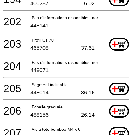
400287
6.02
202
Pas d'informations disponibles, non commandable
448141
203
Profil Cs 70
+
465708
37.61
204
Pas d'informations disponibles, non commandable
448071
205
Segment inclinable
+
448014
36.16
206
Echelle graduée
+
488156
26.14
207
Vis à tête bombée M4 x 6
+