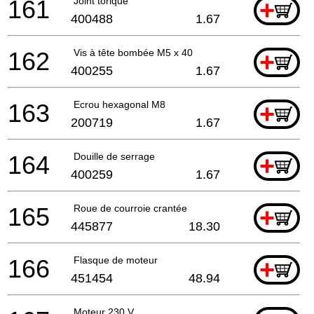
161
Joint torique
+
400488
1.67
162
Vis à tête bombée M5 x 40
+
400255
1.67
163
Ecrou hexagonal M8
+
200719
1.67
164
Douille de serrage
+
400259
1.67
165
Roue de courroie crantée
+
445877
18.30
166
Flasque de moteur
+
451454
48.94
Moteur 230 V