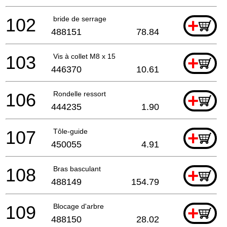
102
bride de serrage
+
488151
78.84
103
Vis à collet M8 x 15
+
446370
10.61
106
Rondelle ressort
+
444235
1.90
107
Tôle-guide
+
450055
4.91
108
Bras basculant
+
488149
154.79
109
Blocage d'arbre
+
488150
28.02