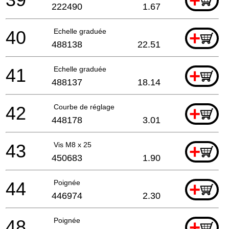
+
222490
1.67
40
Echelle graduée
+
488138
22.51
41
Echelle graduée
+
488137
18.14
42
Courbe de réglage
+
448178
3.01
43
Vis M8 x 25
+
450683
1.90
44
Poignée
+
446974
2.30
48
Poignée
+