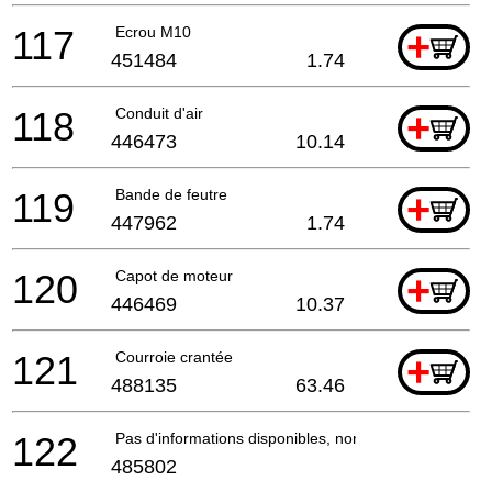
117
Ecrou M10
+
451484
1.74
118
Conduit d'air
+
446473
10.14
119
Bande de feutre
+
447962
1.74
120
Capot de moteur
+
446469
10.37
121
Courroie crantée
+
488135
63.46
122
Pas d'informations disponibles, non commandable
485802