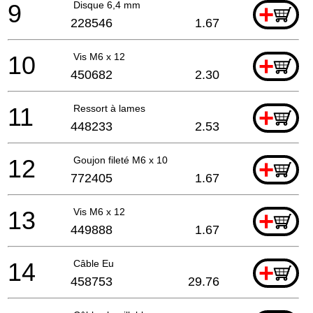
9
Disque 6,4 mm
+
228546
1.67
10
Vis M6 x 12
+
450682
2.30
11
Ressort à lames
+
448233
2.53
12
Goujon fileté M6 x 10
+
772405
1.67
13
Vis M6 x 12
+
449888
1.67
14
Câble Eu
+
458753
29.76