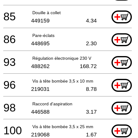
85
Douille à collet
+
449159
4.34
86
Pare-éclats
+
448695
2.30
93
Régulation électronique 230 V
+
488262
168.72
96
Vis à tête bombée 3,5 x 10 mm
+
219031
8.78
98
Raccord d'aspiration
+
446588
3.17
100
Vis à tête bombée 3,5 x 25 mm
+
219068
1.67