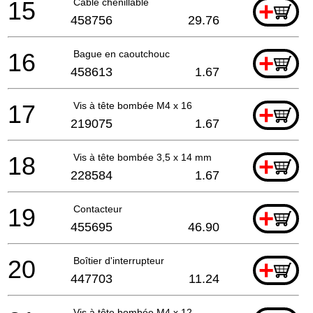
15
Câble chenillable
+
458756
29.76
16
Bague en caoutchouc
+
458613
1.67
17
Vis à tête bombée M4 x 16
+
219075
1.67
18
Vis à tête bombée 3,5 x 14 mm
+
228584
1.67
19
Contacteur
+
455695
46.90
20
Boîtier d'interrupteur
+
447703
11.24
Vis à tête bombée M4 x 12