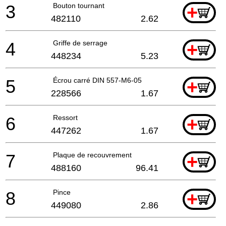
3
Bouton tournant
+
482110
2.62
4
Griffe de serrage
+
448234
5.23
5
Écrou carré DIN 557-M6-05
+
228566
1.67
6
Ressort
+
447262
1.67
7
Plaque de recouvrement
+
488160
96.41
8
Pince
+
449080
2.86