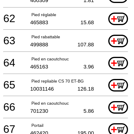
400309
1.81
62
Pied réglable
+
465883
15.68
63
Pied rabattable
+
499888
107.88
64
Pied en caoutchouc
+
465163
3.96
65
Pied repliable CS 70 ET-BG
+
10031146
126.18
66
Pied en caoutchouc
+
701230
5.86
67
Portail
+
462420
195.00