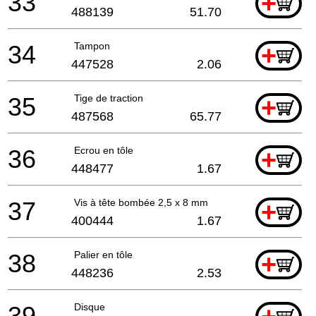
33
+
488139
51.70
34
Tampon
+
447528
2.06
35
Tige de traction
+
487568
65.77
36
Ecrou en tôle
+
448477
1.67
37
Vis à tête bombée 2,5 x 8 mm
+
400444
1.67
38
Palier en tôle
+
448236
2.53
39
Disque