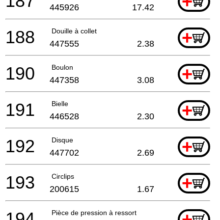
187
+
445926
17.42
188
Douille à collet
+
447555
2.38
190
Boulon
+
447358
3.08
191
Bielle
+
446528
2.30
192
Disque
+
447702
2.69
193
Circlips
+
200615
1.67
194
Pièce de pression à ressort
+