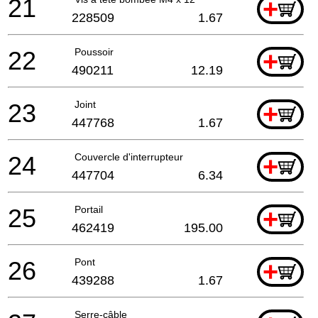
21
+
228509
1.67
22
Poussoir
+
490211
12.19
23
Joint
+
447768
1.67
24
Couvercle d'interrupteur
+
447704
6.34
25
Portail
+
462419
195.00
26
Pont
+
439288
1.67
Serre-câble