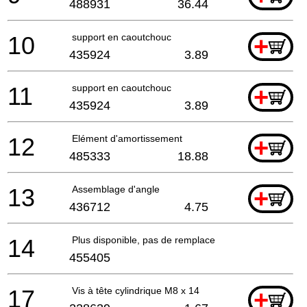
488931
36.44
10
support en caoutchouc
+
435924
3.89
11
support en caoutchouc
+
435924
3.89
12
Elément d'amortissement
+
485333
18.88
13
Assemblage d'angle
+
436712
4.75
14
Plus disponible, pas de remplacement
455405
17
Vis à tête cylindrique M8 x 14
+