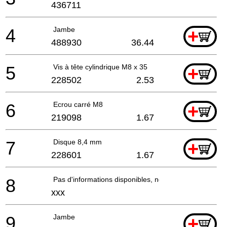
436711
4
Jambe
+
488930
36.44
5
Vis à tête cylindrique M8 x 35
+
228502
2.53
6
Ecrou carré M8
+
219098
1.67
7
Disque 8,4 mm
+
228601
1.67
8
Pas d'informations disponibles, non commandable
xxx
9
Jambe
+