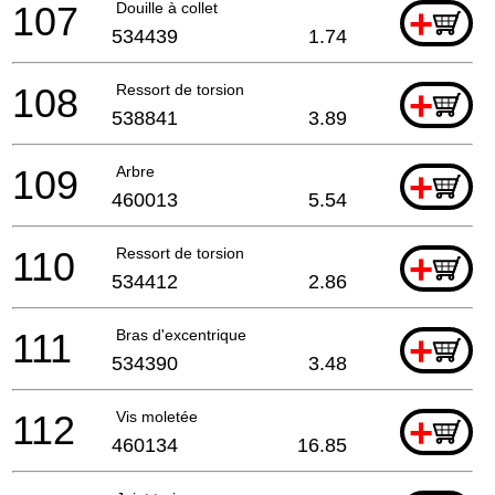
107
Douille à collet
+
534439
1.74
108
Ressort de torsion
+
538841
3.89
109
Arbre
+
460013
5.54
110
Ressort de torsion
+
534412
2.86
111
Bras d'excentrique
+
534390
3.48
112
Vis moletée
+
460134
16.85