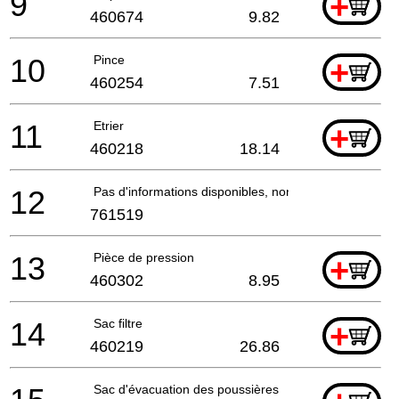
9
+
460674
9.82
10
Pince
+
460254
7.51
11
Etrier
+
460218
18.14
12
Pas d'informations disponibles, non commandable
761519
13
Pièce de pression
+
460302
8.95
14
Sac filtre
+
460219
26.86
Sac d'évacuation des poussières