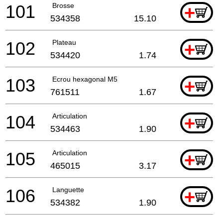
101
Brosse
+
534358
15.10
102
Plateau
+
534420
1.74
103
Ecrou hexagonal M5
+
761511
1.67
104
Articulation
+
534463
1.90
105
Articulation
+
465015
3.17
106
Languette
+
534382
1.90