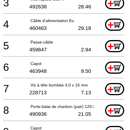
3
+
492638
28.46
4
Câble d'alimentation Eu
+
460463
29.18
5
Passe-câble
+
459847
2.94
6
Capot
+
463948
9.50
7
Vis à tête bombée 4,0 x 16 mm
+
228713
7.13
8
Porte-balai de charbon (pair) 120-230v
+
490936
21.05
Capot