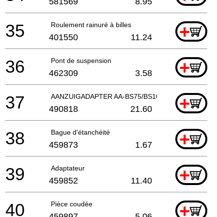
581569
8.95
35
Roulement rainuré à billes
+
401550
11.24
36
Pont de suspension
+
462309
3.58
37
AANZUIGADAPTER AA-BS75/BS105
+
490818
21.60
38
Bague d'étanchéité
+
459873
1.67
39
Adaptateur
+
459852
11.40
40
Pièce coudée
+
459897
5.06