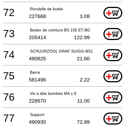
72
Rondelle de butée
+
227668
3.08
73
Boitier de ceinture BS 105 ET-BG
+
205414
122.99
74
SCHUURZOOL GRAF SU/GG-BS105
+
490825
21.60
75
Barre
+
581496
2.22
76
Vis à tête bombée M4 x 8
+
228570
11.00
77
Support
+
490930
72.89