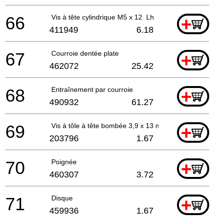
66
Vis à tête cylindrique M5 x 12 Lh
+
411949
6.18
67
Courroie dentée plate
+
462072
25.42
68
Entraînement par courroie
+
490932
61.27
69
Vis à tôle à tête bombée 3,9 x 13 mm
+
203796
1.67
70
Poignée
+
460307
3.72
71
Disque
+
459936
1.67