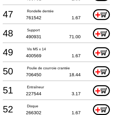
47
Rondelle dentée
+
761542
1.67
48
Support
+
490931
71.00
49
Vis M5 x 14
+
400569
1.67
50
Poulie de courroie crantée
+
706450
18.44
51
Entraîneur
+
227544
3.17
52
Disque
+
266302
1.67