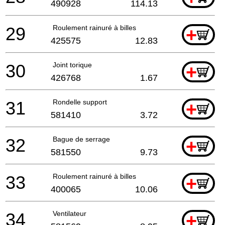
490928
114.13
29
Roulement rainuré à billes
+
425575
12.83
30
Joint torique
+
426768
1.67
31
Rondelle support
+
581410
3.72
32
Bague de serrage
+
581550
9.73
33
Roulement rainuré à billes
+
400065
10.06
34
Ventilateur
+