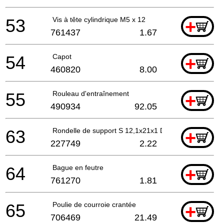
53
Vis à tête cylindrique M5 x 12
+
761437
1.67
54
Capot
+
460820
8.00
55
Rouleau d'entraînement
+
490934
92.05
63
Rondelle de support S 12,1x21x1 DIN 988
+
227749
2.22
64
Bague en feutre
+
761270
1.81
65
Poulie de courroie crantée
+
706469
21.49