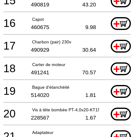
15
+
490819
43.20
16
Capot
+
460675
9.98
17
Charbon (pair) 230v
+
490929
30.64
18
Carter de moteur
+
491241
70.57
19
Bague d'étanchéité
+
514020
1.81
20
Vis à tête bombée PT-4,0x20-KT15
+
228567
1.67
21
Adaptateur
+