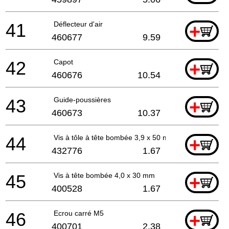
41
Déflecteur d'air
+
460677
9.59
42
Capot
+
460676
10.54
43
Guide-poussières
+
460673
10.37
44
Vis à tôle à tête bombée 3,9 x 50 mm
+
432776
1.67
45
Vis à tête bombée 4,0 x 30 mm
+
400528
1.67
46
Ecrou carré M5
+
400701
2.38