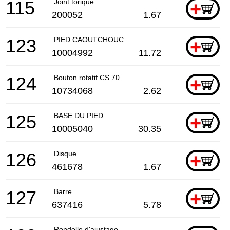
115
Joint torique
+
200052
1.67
123
PIED CAOUTCHOUC
+
10004992
11.72
124
Bouton rotatif CS 70
+
10734068
2.62
125
BASE DU PIED
+
10005040
30.35
126
Disque
+
461678
1.67
127
Barre
+
637416
5.78
Rondelle d'ajustage