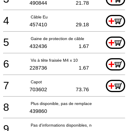
490844
21.78
4
Câble Eu
+
457410
29.18
5
Gaine de protection de câble
+
432436
1.67
6
Vis à tête fraisée M4 x 10
+
228736
1.67
7
Capot
+
703602
73.76
8
Plus disponible, pas de remplacement
439860
9
Pas d'informations disponibles, non commandable