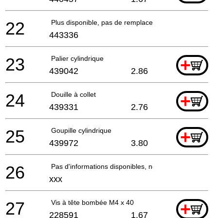
22
Plus disponible, pas de remplacement
443336
23
Palier cylindrique
+
439042
2.86
24
Douille à collet
+
439331
2.76
25
Goupille cylindrique
+
439972
3.80
26
Pas d'informations disponibles, non commandable
xxx
27
Vis à tête bombée M4 x 40
+
228591
1.67