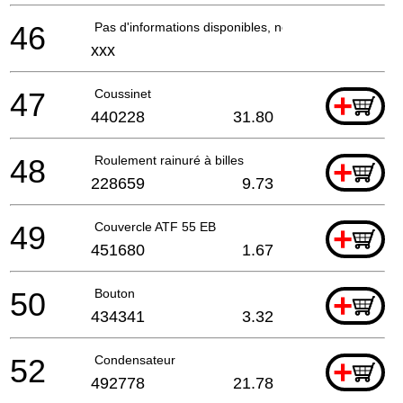
46
Pas d'informations disponibles, non commandable
xxx
47
Coussinet
+
440228
31.80
48
Roulement rainuré à billes
+
228659
9.73
49
Couvercle ATF 55 EB
+
451680
1.67
50
Bouton
+
434341
3.32
52
Condensateur
+
492778
21.78