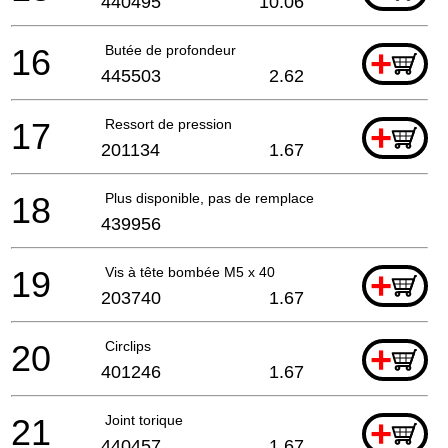
440495
10.06
16
Butée de profondeur
+
445503
2.62
17
Ressort de pression
+
201134
1.67
18
Plus disponible, pas de remplacement
439956
19
Vis à tête bombée M5 x 40
+
203740
1.67
20
Circlips
+
401246
1.67
21
Joint torique
+
440457
1.67