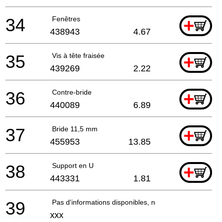
34
Fenêtres
+
438943
4.67
35
Vis à tête fraisée
+
439269
2.22
36
Contre-bride
+
440089
6.89
37
Bride 11,5 mm
+
455953
13.85
38
Support en U
+
443331
1.81
39
Pas d'informations disponibles, non commandable
xxx