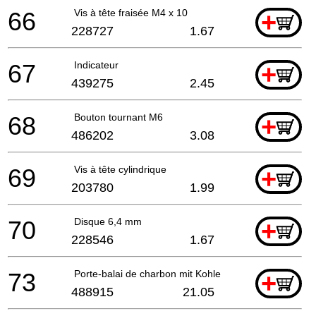
66
Vis à tête fraisée M4 x 10
+
228727
1.67
67
Indicateur
+
439275
2.45
68
Bouton tournant M6
+
486202
3.08
69
Vis à tête cylindrique
+
203780
1.99
70
Disque 6,4 mm
+
228546
1.67
73
Porte-balai de charbon mit Kohle (paar) 230v
+
488915
21.05