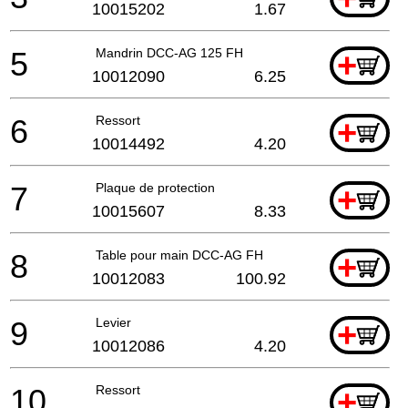
10015202
1.67
5
Mandrin DCC-AG 125 FH
+
10012090
6.25
6
Ressort
+
10014492
4.20
7
Plaque de protection
+
10015607
8.33
8
Table pour main DCC-AG FH
+
10012083
100.92
9
Levier
+
10012086
4.20
10
Ressort
+