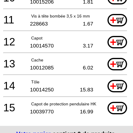
10015206
1.81
11
Vis à tête bombée 3,5 x 16 mm
+
228663
1.67
12
Capot
+
10014570
3.17
13
Cache
+
10012085
6.02
14
Tôle
+
10014250
15.83
15
Capot de protection pendulaire HK 85
+
10039770
16.99