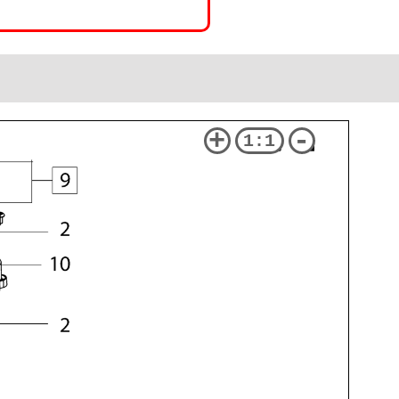
+
-
1:1