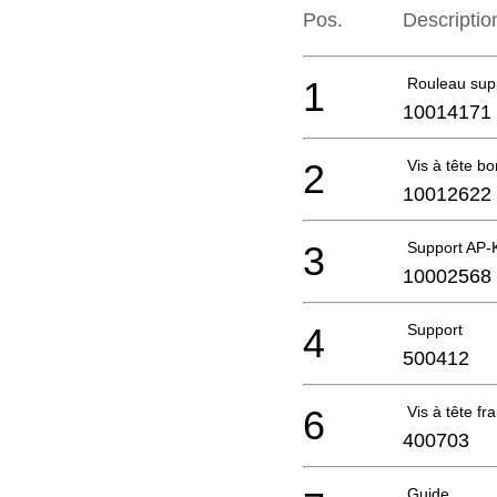
Pos.
Descriptio
1
Rouleau sup
10014171
2
Vis à tête 
10012622
3
Support AP-
10002568
4
Support
500412
6
Vis à tête fr
400703
Guide