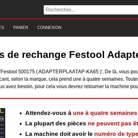
ES
PANIER
CONNEXION
s de rechange Festool Adapt
s du 'Festool 500175 ( ADAPTERPLAATAP-KA65 )'. De là, vous po
nt, selon la marque, cela prend une à quatre semaines. Toutes 
s avez besoin, pour cela vous devrez retourner la machine pour 
Attendez-vous à
une à quatre semaines
La plupart des pièces
ne peuvent pas êt
La machine doit avoir le
numéro de type