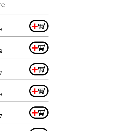
TTC
+
8
+
9
+
7
+
8
+
7