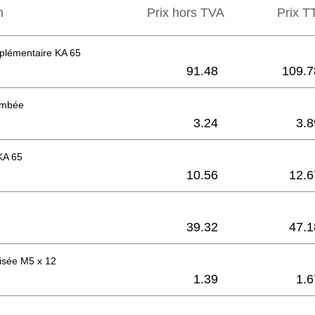
n
Prix hors TVA
Prix ​​
plémentaire KA 65
91.48
109.7
bombée
3.24
3.8
KA 65
10.56
12.6
39.32
47.1
aisée M5 x 12
1.39
1.6