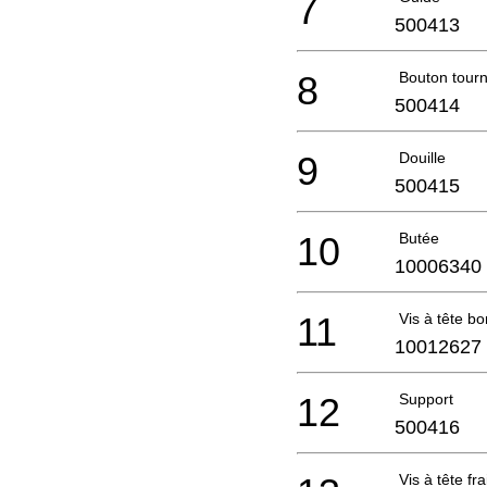
7
500413
8
Bouton tour
500414
9
Douille
500415
10
Butée
10006340
11
Vis à tête 
10012627
12
Support
500416
Vis à tête f