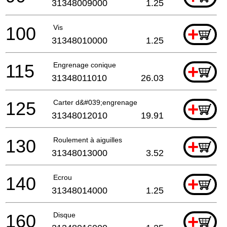
31348009000
1.25
100
Vis
+
31348010000
1.25
115
Engrenage conique
+
31348011010
26.03
125
Carter d&#039;engrenage
+
31348012010
19.91
130
Roulement à aiguilles
+
31348013000
3.52
140
Ecrou
+
31348014000
1.25
160
Disque
+