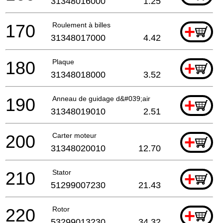
31348016000
1.25
170
Roulement à billes
+
31348017000
4.42
180
Plaque
+
31348018000
3.52
190
Anneau de guidage d&#039;air
+
31348019010
2.51
200
Carter moteur
+
31348020010
12.70
210
Stator
+
51299007230
21.43
220
Rotor
+
53299013230
34.32