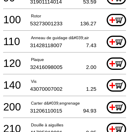
31901114014
53.59
100
Rotor
+
53273001233
136.27
110
Anneau de guidage d&#039;air
+
31428118007
7.43
120
Plaque
+
32416098005
2.00
140
Vis
+
43070007002
1.25
200
Carter d&#039;engrenage
+
31206110015
94.93
210
Douille à aiguilles
+