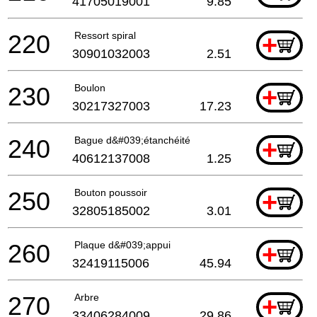
41705019001
9.85
220
Ressort spiral
+
30901032003
2.51
230
Boulon
+
30217327003
17.23
240
Bague d&#039;étanchéité
+
40612137008
1.25
250
Bouton poussoir
+
32805185002
3.01
260
Plaque d&#039;appui
+
32419115006
45.94
270
Arbre
+
33406284009
29.86