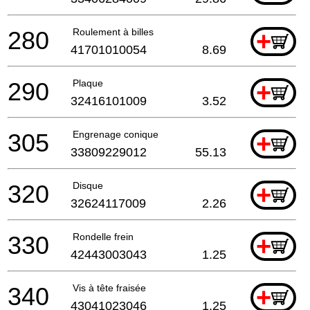
280
Roulement à billes
+
41701010054
8.69
290
Plaque
+
32416101009
3.52
305
Engrenage conique
+
33809229012
55.13
320
Disque
+
32624117009
2.26
330
Rondelle frein
+
42443003043
1.25
340
Vis à tête fraisée
+
43041023046
1.25