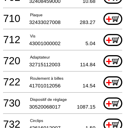
32408459000
10.68
710
Plaque
+
32433027008
283.27
712
Vis
+
43001000002
5.04
720
Adaptateur
+
32715112003
114.84
722
Roulement à billes
+
41701012056
14.54
730
Dispositif de réglage
+
30520068017
1087.15
732
Circlips
+