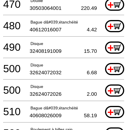
470
Douille
+
30503064001
220.49
480
Bague d&#039;étanchéité
+
40612016007
4.42
490
Disque
+
32408191009
15.70
500
Disque
+
32624072032
6.68
500
Disque
+
32624072026
2.00
510
Bague d&#039;étanchéité
+
40608026009
58.19
Roulement à billes rain