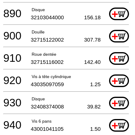
890
Disque
+
32103044000
156.18
900
Douille
+
32715122002
307.78
910
Roue dentée
+
32715116002
142.40
920
Vis à tête cylindrique
+
43035097059
1.25
930
Disque
+
32408374008
39.82
940
Vis 6 pans
+
43001041105
1.50