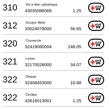
310
Vis à tête cylindrique
+
43035086069
1.25
312
Goujon fileté
+
33024078000
56.65
320
Couvercle
+
32419060004
248.05
321
Levier
+
32170026000
34.07
322
Disque
+
32408453000
10.68
322
Circlips
+
42616013001
1.25