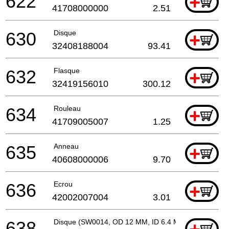
622
+
41708000000
2.51
630
Disque
+
32408188004
93.41
632
Flasque
+
32419156010
300.12
634
Rouleau
+
41709005007
1.25
635
Anneau
+
40608000006
9.70
636
Ecrou
+
42002007004
3.01
638
Disque (SW0014, OD 12 MM, ID 6.4 MM)