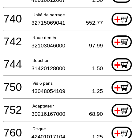
42616012007
1.50
740
Unité de serrage
+
32715069041
552.77
742
Roue dentée
+
32103046000
97.99
744
Bouchon
+
31420128000
1.50
750
Vis 6 pans
+
43048054109
1.25
752
Adaptateur
+
30216167000
68.90
760
Disque
+
42401017104
1.25