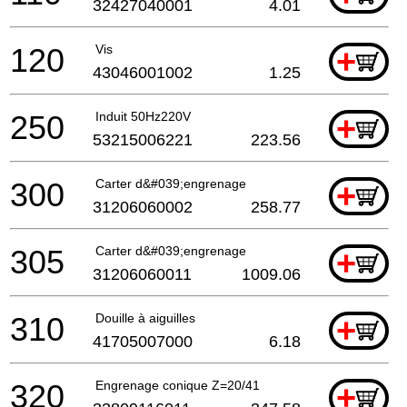
32427040001
4.01
120
Vis
+
43046001002
1.25
250
Induit 50Hz220V
+
53215006221
223.56
300
Carter d&#039;engrenage
+
31206060002
258.77
305
Carter d&#039;engrenage
+
31206060011
1009.06
310
Douille à aiguilles
+
41705007000
6.18
320
Engrenage conique Z=20/41
+