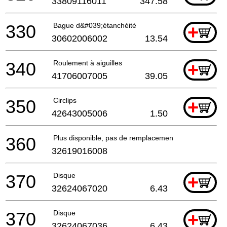
33809116011
347.58
330
Bague d&#039;étanchéité
+
30602006002
13.54
340
Roulement à aiguilles
+
41706007005
39.05
350
Circlips
+
42643005006
1.50
360
Plus disponible, pas de remplacement
32619016008
370
Disque
+
32624067020
6.43
370
Disque
+
32624067036
6.43