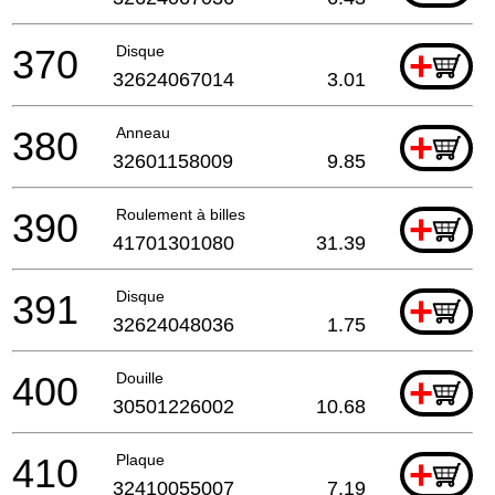
370
Disque
+
32624067014
3.01
380
Anneau
+
32601158009
9.85
390
Roulement à billes
+
41701301080
31.39
391
Disque
+
32624048036
1.75
400
Douille
+
30501226002
10.68
410
Plaque
+
32410055007
7.19