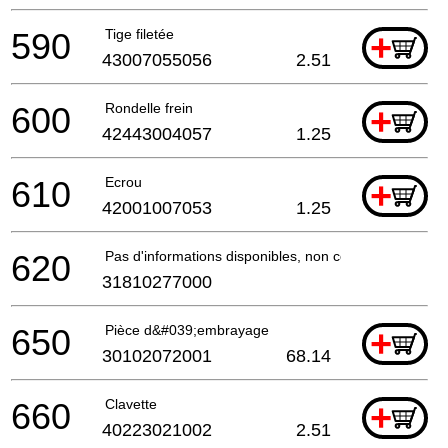
590
Tige filetée
+
43007055056
2.51
600
Rondelle frein
+
42443004057
1.25
610
Ecrou
+
42001007053
1.25
620
Pas d'informations disponibles, non commandable
31810277000
650
Pièce d&#039;embrayage
+
30102072001
68.14
660
Clavette
+
40223021002
2.51