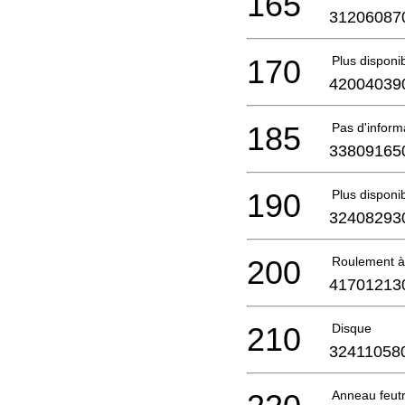
165
31206087
170
Plus disponi
42004039
185
Pas d'infor
33809165
190
Plus disponi
32408293
200
Roulement à 
41701213
210
Disque
32411058
Anneau feut