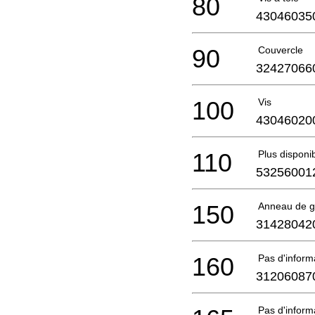
80
43046035
90
Couvercle
32427066
100
Vis
43046020
110
Plus disponi
53256001
150
Anneau de g
31428042
160
Pas d'infor
31206087
Pas d'infor