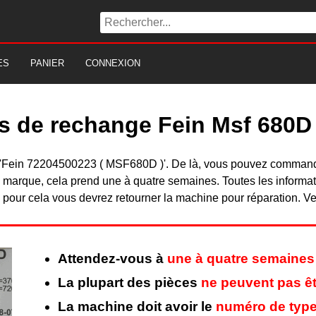
ES
PANIER
CONNEXION
es de rechange Fein Msf 680D
 du 'Fein 72204500223 ( MSF680D )'. De là, vous pouvez comman
 marque, cela prend une à quatre semaines. Toutes les informat
pour cela vous devrez retourner la machine pour réparation. Veu
Attendez-vous à
une à quatre semaines
La plupart des pièces
ne peuvent pas êt
La machine doit avoir le
numéro de type