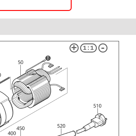
+
-
1:1