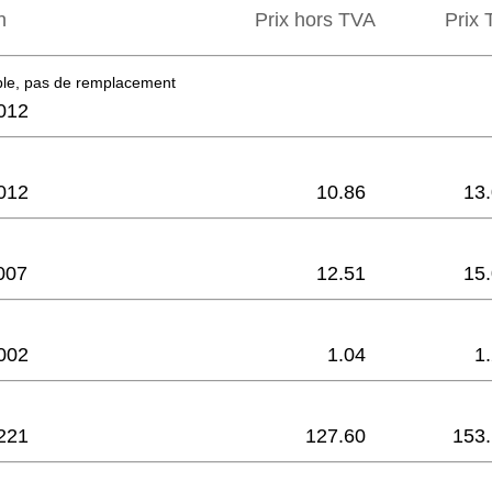
n
Prix hors TVA
Prix ​
ble, pas de remplacement
012
012
10.86
13
007
12.51
15
002
1.04
1
221
127.60
153