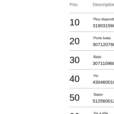
Pos.
Descriptio
10
Plus disponi
31903156
20
Porte balai
30712076
30
Balai
30711096
40
Vis
43046001
50
Stator
51256001
Vis à tôle