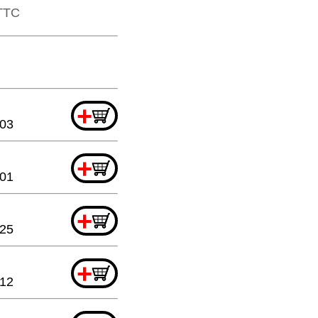
​TTC
+
.03
+
.01
+
.25
+
.12