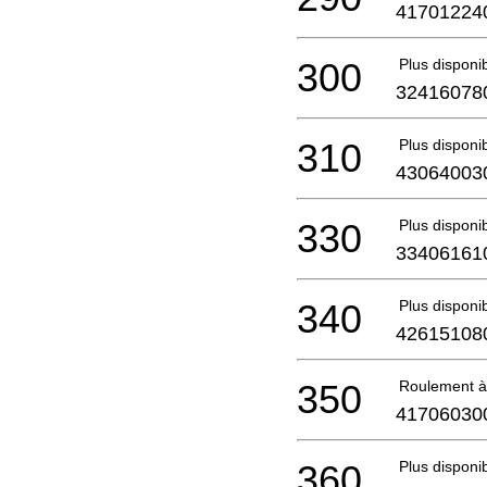
41701224
300
Plus disponi
32416078
310
Plus disponi
43064003
330
Plus disponi
33406161
340
Plus disponi
42615108
350
Roulement à 
41706030
360
Plus disponi