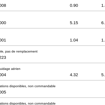
008
0.90
1
000
5.15
6
001
1.04
1
ble, pas de remplacement
223
uidage aérien
004
4.32
5
mations disponibles, non commandable
005
mations disponibles, non commandable