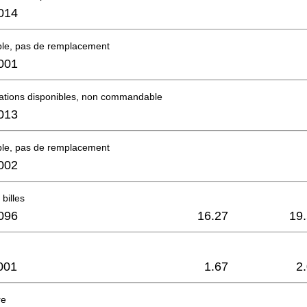
014
ble, pas de remplacement
001
mations disponibles, non commandable
013
ble, pas de remplacement
002
billes
096
16.27
19
001
1.67
2
re