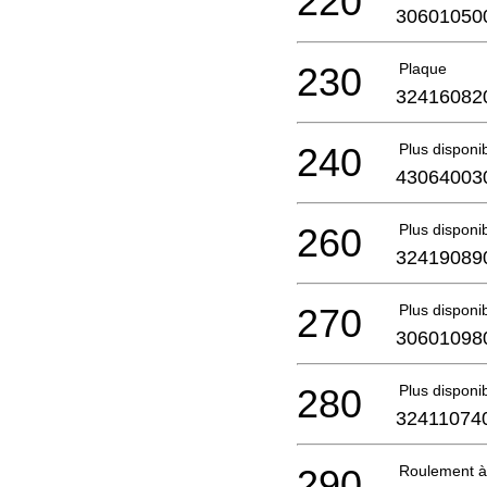
220
30601050
230
Plaque
32416082
240
Plus disponi
43064003
260
Plus disponi
32419089
270
Plus disponi
30601098
280
Plus disponi
32411074
290
Roulement à 