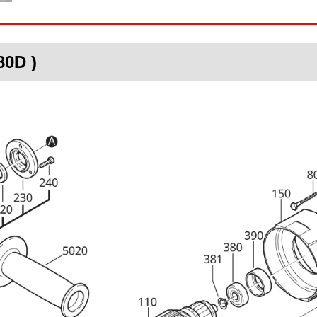
80D )