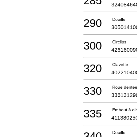
285
32408464
290
Douille
30501410
300
Circlips
42616009
320
Clavette
40221040
330
Roue denté
33613129
335
Embout à oli
41138025
340
Douille