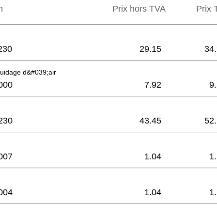
n
Prix hors TVA
Prix ​
230
29.15
34
uidage d&#039;air
000
7.92
9
230
43.45
52
007
1.04
1
004
1.04
1