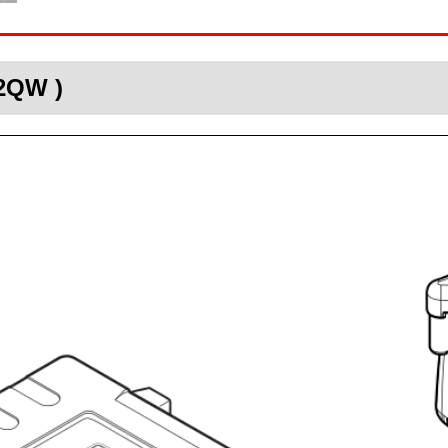
32QW )