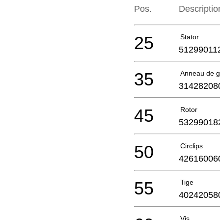
Pos.
Descriptio
25
Stator
51299011
35
Anneau de g
31428208
45
Rotor
53299018
50
Circlips
42616006
55
Tige
40242058
Vis