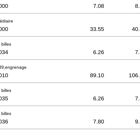
000
7.08
8
édiaire
000
33.55
40
billes
034
6.26
7
39;engrenage
010
89.10
106
billes
035
6.26
7
billes
036
7.80
9