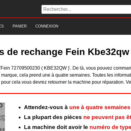
ES
PANIER
CONNEXION
es de rechange Fein Kbe32qw
 du 'Fein 72709500230 ( KBE32QW )'. De là, vous pouvez comma
 marque, cela prend une à quatre semaines. Toutes les informat
pour cela vous devrez retourner la machine pour réparation. Veu
Attendez-vous à
une à quatre semaines
La plupart des pièces
ne peuvent pas êt
La machine doit avoir le
numéro de type