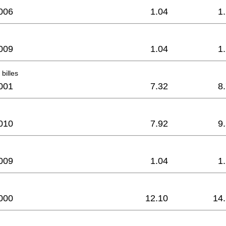
006
1.04
1
009
1.04
1
billes
001
7.32
8
010
7.92
9
009
1.04
1
000
12.10
14