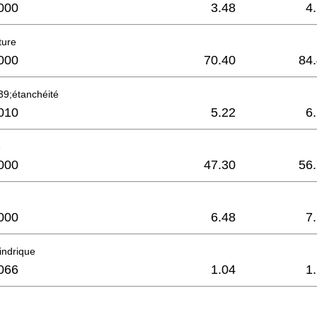
000
3.48
4
ture
000
70.40
84
9;étanchéité
010
5.22
6
e
000
47.30
56
000
6.48
7
lindrique
066
1.04
1