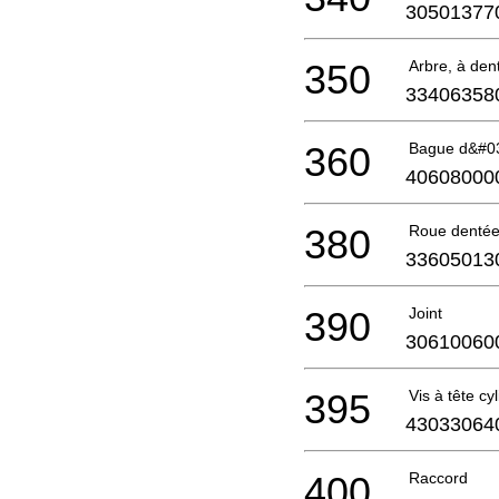
30501377
350
Arbre, à den
33406358
360
Bague d&#03
40608000
380
Roue denté
33605013
390
Joint
30610060
395
Vis à tête cy
43033064
400
Raccord