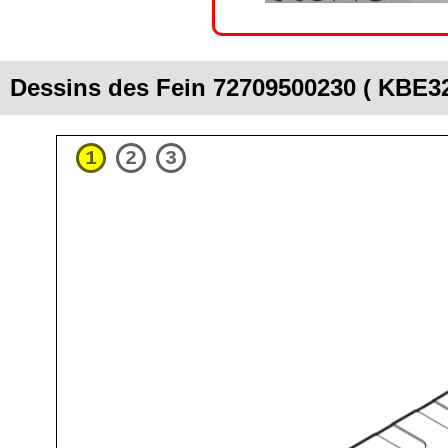
Dessins des Fein 72709500230 ( KBE
1
2
3