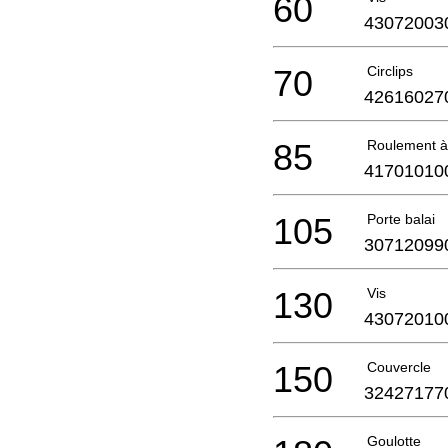
60
43072003
70
Circlips
42616027
85
Roulement à 
41701010
105
Porte balai
30712099
130
Vis
43072010
150
Couvercle
32427177
Goulotte