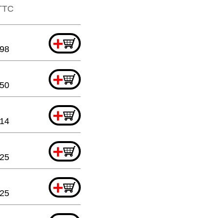
​TTC
+
.98
+
.50
+
.14
+
.25
+
.25