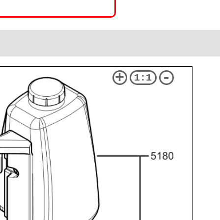
+
-
1:1