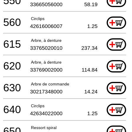
550
+
33665056000
58.19
560
Circlips
+
42616006007
1.25
615
Arbre, à denture
+
33765020010
237.34
620
Arbre, à denture
+
33769002000
114.84
630
Arbre de commande
+
30217348000
14.24
640
Circlips
+
42634022000
1.25
650
Ressort spiral
+