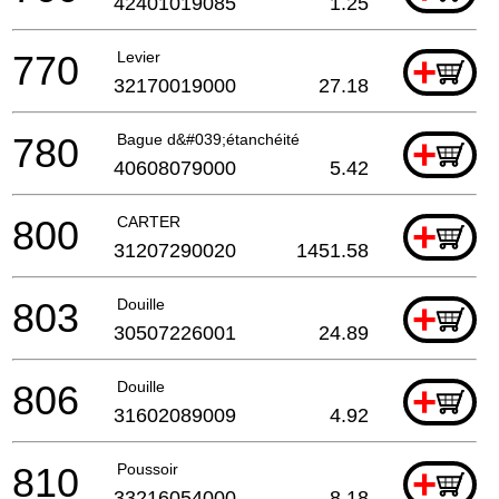
42401019085
1.25
770
Levier
+
32170019000
27.18
780
Bague d&#039;étanchéité
+
40608079000
5.42
800
CARTER
+
31207290020
1451.58
803
Douille
+
30507226001
24.89
806
Douille
+
31602089009
4.92
810
Poussoir
+
33216054000
8.18