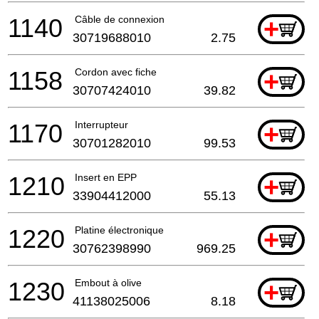
1140
Câble de connexion
+
30719688010
2.75
1158
Cordon avec fiche
+
30707424010
39.82
1170
Interrupteur
+
30701282010
99.53
1210
Insert en EPP
+
33904412000
55.13
1220
Platine électronique
+
30762398990
969.25
1230
Embout à olive
+
41138025006
8.18