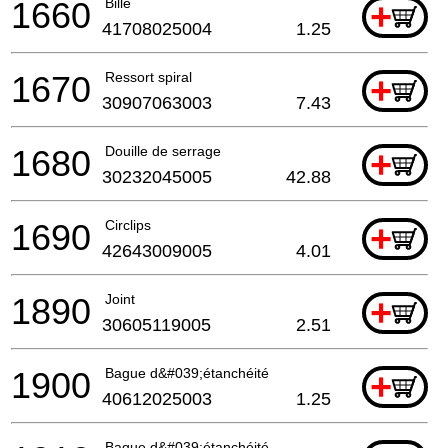
1660
Bille
+
41708025004
1.25
1670
Ressort spiral
+
30907063003
7.43
1680
Douille de serrage
+
30232045005
42.88
1690
Circlips
+
42643009005
4.01
1890
Joint
+
30605119005
2.51
1900
Bague d&#039;étanchéité
+
40612025003
1.25
Bague d&#039;étanchéité