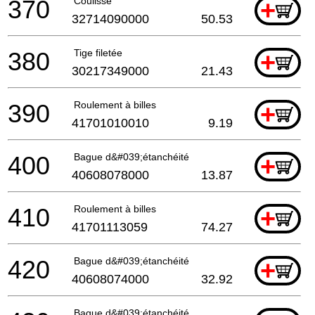
370
Coulisse
+
32714090000
50.53
380
Tige filetée
+
30217349000
21.43
390
Roulement à billes
+
41701010010
9.19
400
Bague d&#039;étanchéité
+
40608078000
13.87
410
Roulement à billes
+
41701113059
74.27
420
Bague d&#039;étanchéité
+
40608074000
32.92
Bague d&#039;étanchéité