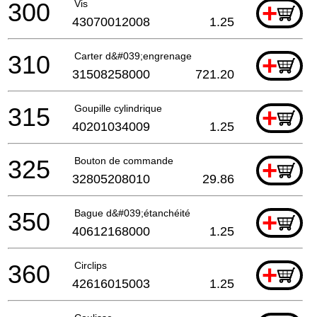
300
Vis
+
43070012008
1.25
310
Carter d&#039;engrenage
+
31508258000
721.20
315
Goupille cylindrique
+
40201034009
1.25
325
Bouton de commande
+
32805208010
29.86
350
Bague d&#039;étanchéité
+
40612168000
1.25
360
Circlips
+
42616015003
1.25