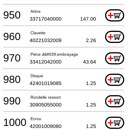
950
Arbre
+
33717040000
147.00
960
Clavette
+
40221032009
2.26
970
Pièce d&#039;embrayage
+
33412042000
43.64
980
Disque
+
42401019085
1.25
990
Rondelle ressort
+
30905055000
1.25
1000
Ecrou
+
42001009080
1.25