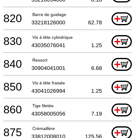
820
Barre de guidage
+
33218126000
62.78
830
Vis à tête cylindrique
+
43035076041
1.25
840
Ressort
+
30904041001
6.68
850
Vis à tête fraisée
+
43041026994
1.25
860
Tige filetée
+
43058005056
7.19
875
Crémaillère
+
33812008010
125.56