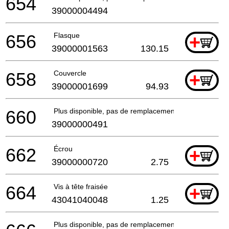
654
39000004494
656
Flasque
+
39000001563
130.15
658
Couvercle
+
39000001699
94.93
660
Plus disponible, pas de remplacement
39000000491
662
Écrou
+
39000000720
2.75
664
Vis à tête fraisée
+
43041040048
1.25
Plus disponible, pas de remplacement