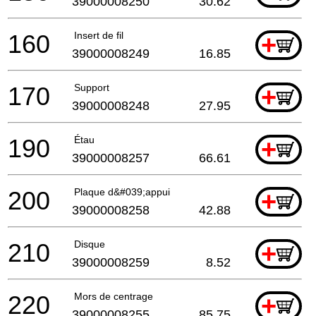
39000008250
30.62
160
Insert de fil
+
39000008249
16.85
170
Support
+
39000008248
27.95
190
Étau
+
39000008257
66.61
200
Plaque d&#039;appui
+
39000008258
42.88
210
Disque
+
39000008259
8.52
220
Mors de centrage
+
39000008255
85.75