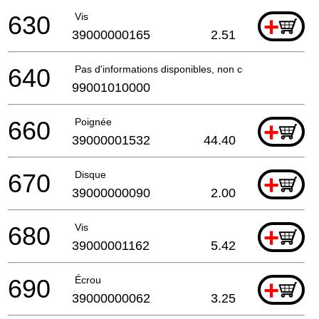
630
Vis
+
39000000165
2.51
640
Pas d'informations disponibles, non commandable
99001010000
660
Poignée
+
39000001532
44.40
670
Disque
+
39000000090
2.00
680
Vis
+
39000001162
5.42
690
Écrou
+
39000000062
3.25