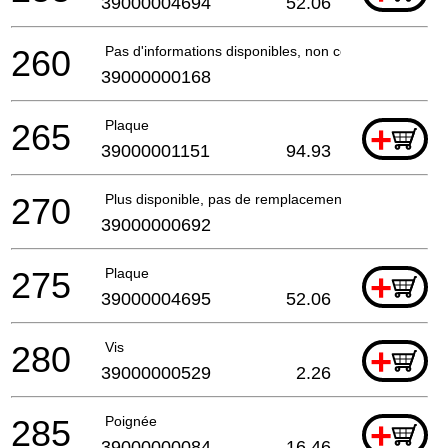
39000004694
52.06
260
Pas d'informations disponibles, non commandable
39000000168
265
Plaque
+
39000001151
94.93
270
Plus disponible, pas de remplacement
39000000692
275
Plaque
+
39000004695
52.06
280
Vis
+
39000000529
2.26
285
Poignée
+
39000000084
16.46