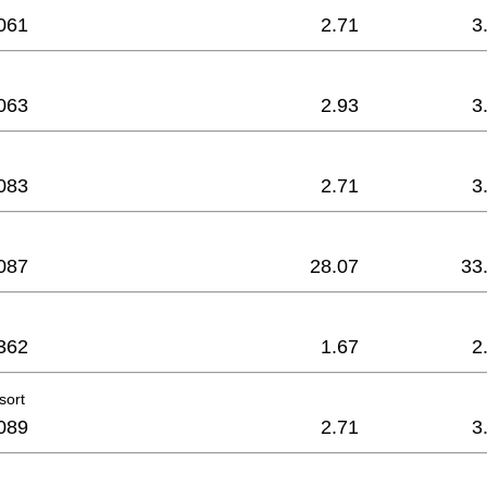
061
2.71
3
063
2.93
3
083
2.71
3
087
28.07
33
362
1.67
2
sort
089
2.71
3