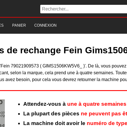
ES
PANIER
CONNEXION
es de rechange Fein Gims15
 du 'Fein 79021909573 ( GIMS1506KW5V6_ )'. De là, vous pouve
nt, selon la marque, cela prend une à quatre semaines. Toutes 
s avez besoin, pour cela vous devrez retourner la machine pour 
Attendez-vous à
une à quatre semaines
La plupart des pièces
ne peuvent pas êt
La machine doit avoir le
numéro de type