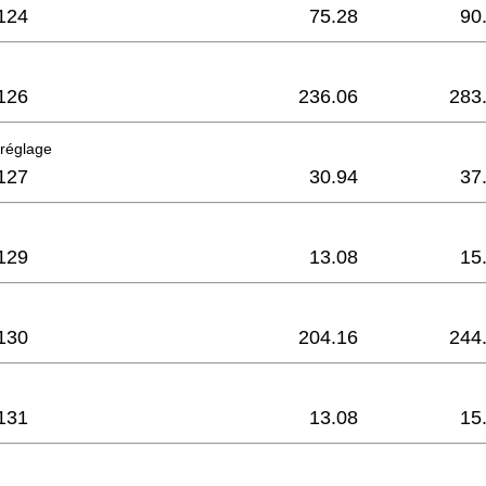
124
75.28
90
126
236.06
283
 réglage
127
30.94
37
129
13.08
15
130
204.16
244
131
13.08
15