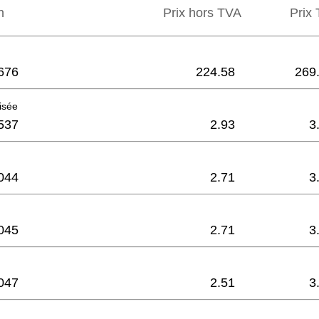
n
Prix hors TVA
Prix 
676
224.58
269
aisée
537
2.93
3
044
2.71
3
045
2.71
3
047
2.51
3