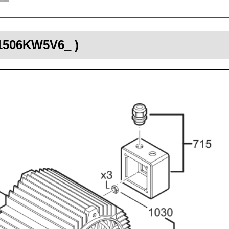
S1506KW5V6_ )