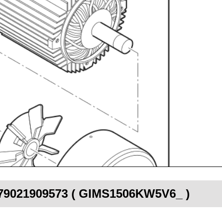
n 79021909573 ( GIMS1506KW5V6_ )