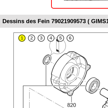
Dessins des Fein 79021909573 ( GIM
1
2
3
4
5
6