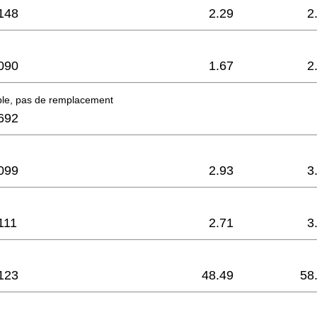
148
2.29
2
090
1.67
2
ble, pas de remplacement
692
099
2.93
3
111
2.71
3
123
48.49
58