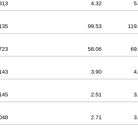
813
4.32
5
135
99.53
119
723
58.06
69
143
3.90
4
145
2.51
3
048
2.71
3