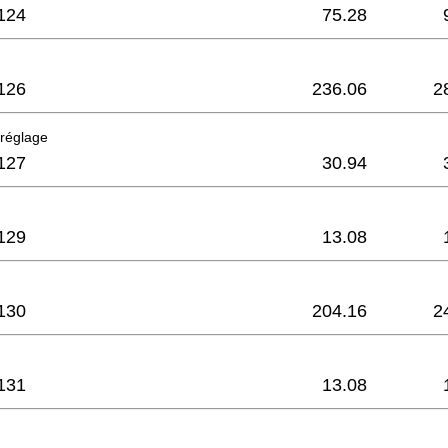
124
75.28
126
236.06
2
 réglage
127
30.94
129
13.08
130
204.16
2
131
13.08