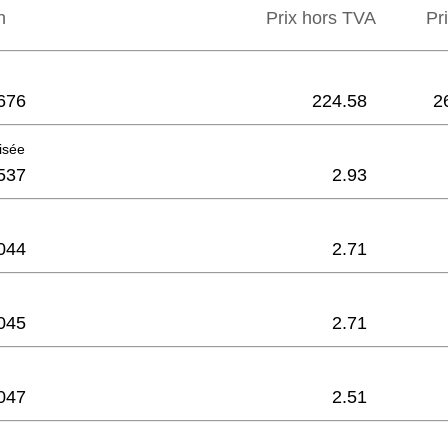
n
Prix hors TVA
Pri
676
224.58
2
aisée
537
2.93
044
2.71
045
2.71
047
2.51