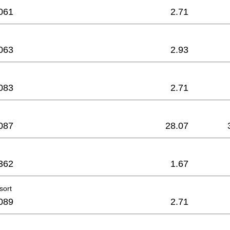
061
2.71
063
2.93
083
2.71
087
28.07
362
1.67
sort
089
2.71