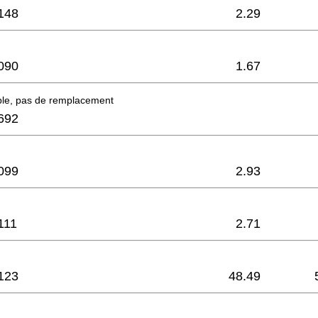
148
2.29
090
1.67
ble, pas de remplacement
692
099
2.93
111
2.71
123
48.49