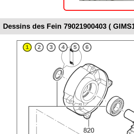
Dessins des Fein 79021900403 ( GIMS
1
2
3
4
5
6