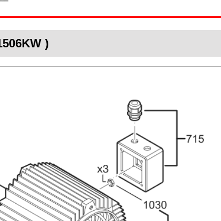
1506KW )