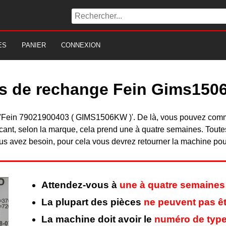
ES
PANIER
CONNEXION
es de rechange Fein Gims150
 du 'Fein 79021900403 ( GIMS1506KW )'. De là, vous pouvez com
nt, selon la marque, cela prend une à quatre semaines. Toutes 
s avez besoin, pour cela vous devrez retourner la machine pour 
Attendez-vous à
une à quatre semaines
La plupart des pièces
ne peuvent pas êt
La machine doit avoir le
numéro de type