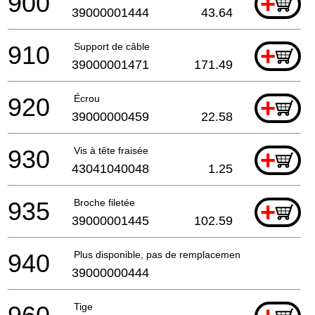
900
+
39000001444
43.64
910
Support de câble
+
39000001471
171.49
920
Écrou
+
39000000459
22.58
930
Vis à tête fraisée
+
43041040048
1.25
935
Broche filetée
+
39000001445
102.59
940
Plus disponible, pas de remplacement
39000000444
Tige