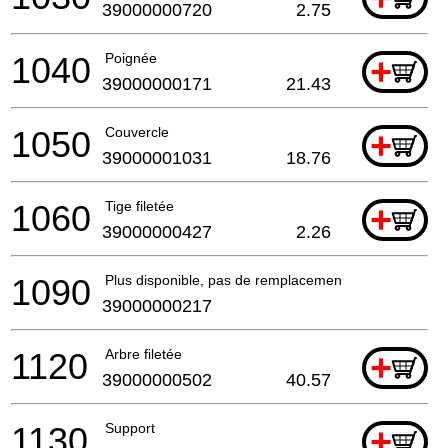
39000000720
2.75
1040
Poignée
+
39000000171
21.43
1050
Couvercle
+
39000001031
18.76
1060
Tige filetée
+
39000000427
2.26
1090
Plus disponible, pas de remplacement
39000000217
1120
Arbre filetée
+
39000000502
40.57
1130
Support
+