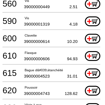
560
Vis
+
39000000449
2.51
590
Vis
+
39000001319
4.18
600
Clavette
+
39000000614
10.20
610
Flasque
+
39000000606
94.93
615
Bague d&#039;étanchéité
+
39000004523
31.01
620
Poussoir
+
39000004743
128.62
Vérin à gaz