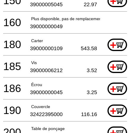
150
+
39000005045
22.97
160
Plus disponible, pas de remplacement
39000000049
180
Carter
+
39000000109
543.58
185
Vis
+
39000006212
3.52
186
Écrou
+
39000000045
3.25
190
Couvercle
+
32422395000
116.16
200
Table de ponçage
+