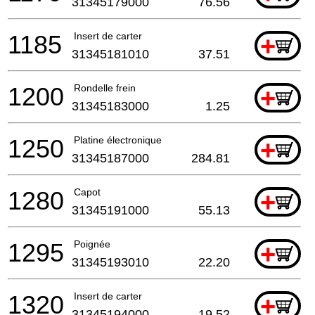
31345179000
76.56
1185
Insert de carter
+
31345181010
37.51
1200
Rondelle frein
+
31345183000
1.25
1250
Platine électronique
+
31345187000
284.81
1280
Capot
+
31345191000
55.13
1295
Poignée
+
31345193010
22.20
1320
Insert de carter
+
31345194000
19.52