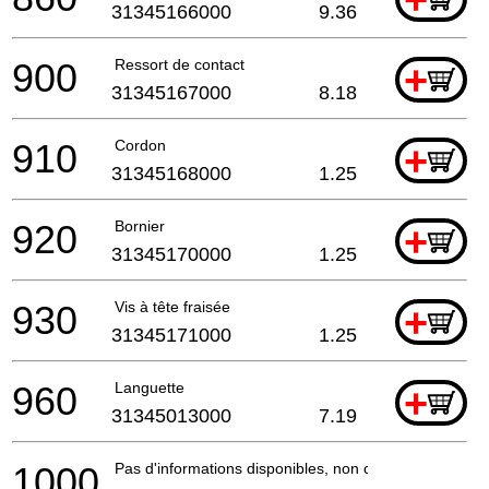
31345166000
9.36
900
Ressort de contact
+
31345167000
8.18
910
Cordon
+
31345168000
1.25
920
Bornier
+
31345170000
1.25
930
Vis à tête fraisée
+
31345171000
1.25
960
Languette
+
31345013000
7.19
1000
Pas d'informations disponibles, non commandable