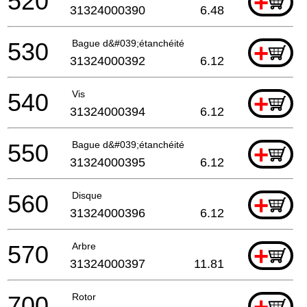
520
+
31324000390
6.48
530
Bague d&#039;étanchéité
+
31324000392
6.12
540
Vis
+
31324000394
6.12
550
Bague d&#039;étanchéité
+
31324000395
6.12
560
Disque
+
31324000396
6.12
570
Arbre
+
31324000397
11.81
700
Rotor
+