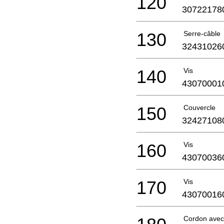
120
30722178
130
Serre-câble
32431026
140
Vis
43070001
150
Couvercle
32427108
160
Vis
43070036
170
Vis
43070016
Cordon avec