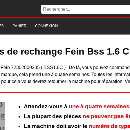
ES
PANIER
CONNEXION
s de rechange Fein Bss 1.6 C
 du 'Fein 72302800235 ( BSS1.6C )'. De là, vous pouvez comman
 marque, cela prend une à quatre semaines. Toutes les informat
pour cela vous devrez retourner la machine pour réparation. Veu
Attendez-vous à
une à quatre semaines
La plupart des pièces
ne peuvent pas êt
La machine doit avoir le
numéro de type