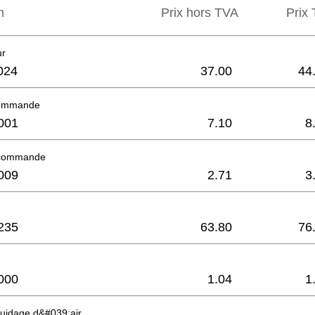
n
Prix hors TVA
Prix 
ur
024
37.00
44
commande
001
7.10
8
 commande
009
2.71
3
235
63.80
76
000
1.04
1
uidage d&#039;air