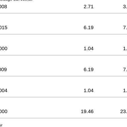
008
2.71
3
015
6.19
7
000
1.04
1
009
6.19
7
004
1.04
1
000
19.46
23
ur