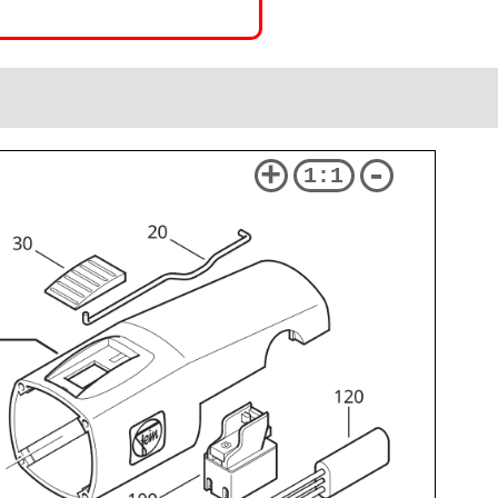
+
-
1:1