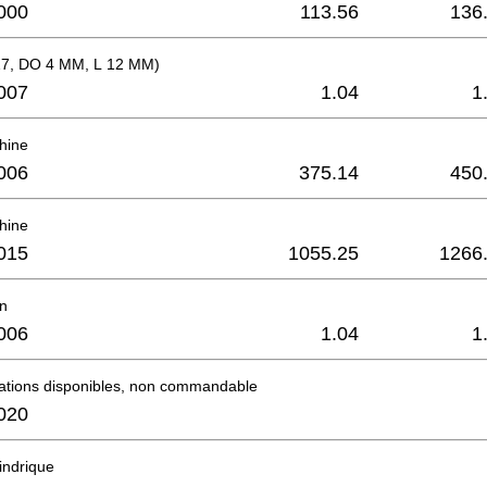
000
113.56
136
7, DO 4 MM, L 12 MM)
007
1.04
1
hine
006
375.14
450
hine
015
1055.25
1266
in
006
1.04
1
mations disponibles, non commandable
020
lindrique