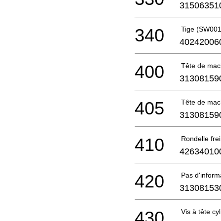
31506351
340
Tige (SW001
40242006
400
Tête de mac
31308159
405
Tête de mac
31308159
410
Rondelle fre
42634010
420
Pas d'infor
31308153
430
Vis à tête cy