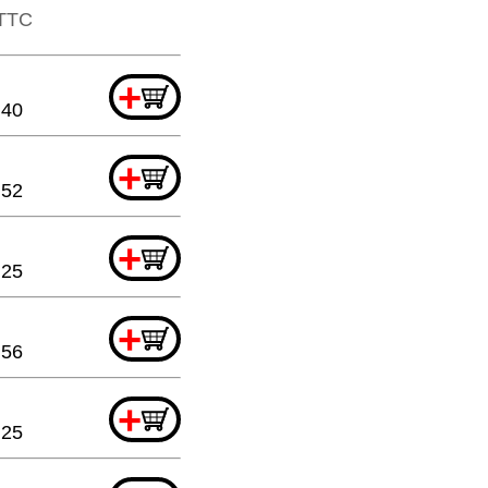
​​TTC
+
.40
+
.52
+
.25
+
.56
+
.25