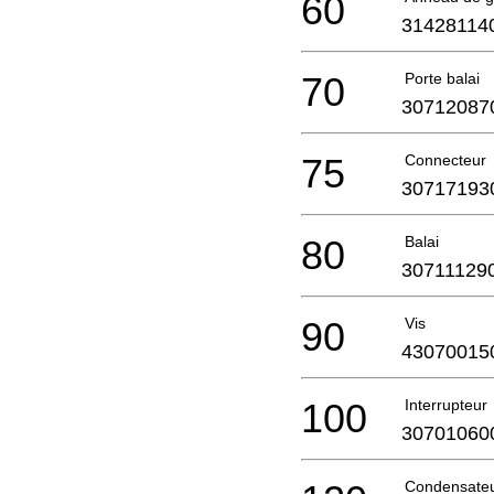
60
31428114
70
Porte balai
30712087
75
Connecteur
30717193
80
Balai
30711129
90
Vis
43070015
100
Interrupteur
30701060
Condensate