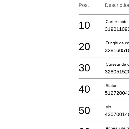
Pos.
Descriptio
10
Carter mote
31901109
20
Tringle de 
32816051
30
Curseur de
32805152
40
Stator
51272004
50
Vis
43070014
Anneau de g