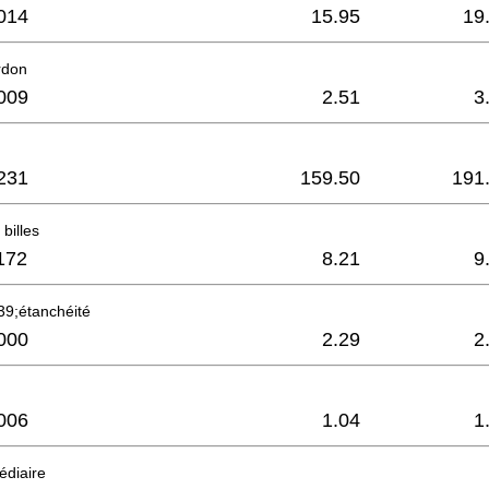
014
15.95
19
rdon
009
2.51
3
231
159.50
191
billes
172
8.21
9
9;étanchéité
000
2.29
2
006
1.04
1
édiaire