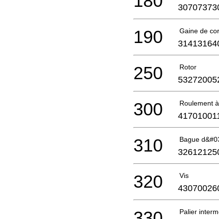
180
30707373
190
Gaine de co
31413164
250
Rotor
53272005
300
Roulement à 
41701001
310
Bague d&#03
32612125
320
Vis
43070026
330
Palier interm