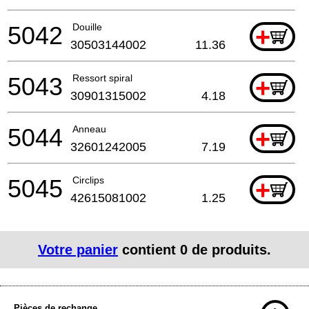
5042
Douille
+
30503144002
11.36
5043
Ressort spiral
+
30901315002
4.18
5044
Anneau
+
32601242005
7.19
5045
Circlips
+
42615081002
1.25
Votre panier
contient
0
de produits.
Pièces de rechange