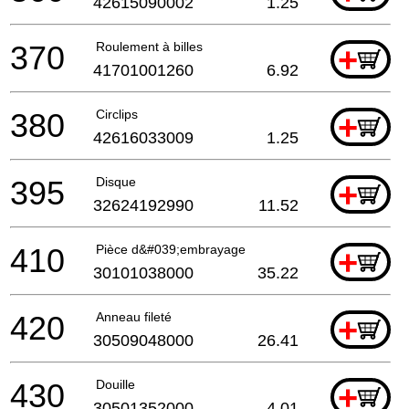
42615090002
1.25
370
Roulement à billes
+
41701001260
6.92
380
Circlips
+
42616033009
1.25
395
Disque
+
32624192990
11.52
410
Pièce d&#039;embrayage
+
30101038000
35.22
420
Anneau fileté
+
30509048000
26.41
430
Douille
+
30501352000
4.01