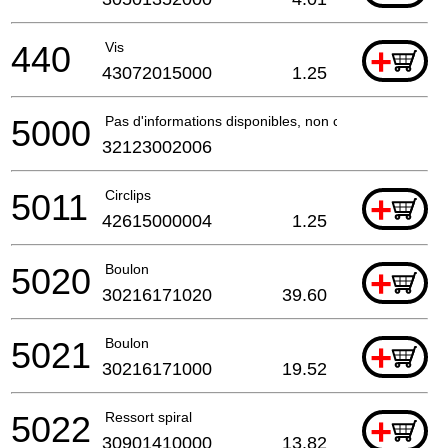
440
Vis
+
43072015000
1.25
5000
Pas d'informations disponibles, non commandable
32123002006
5011
Circlips
+
42615000004
1.25
5020
Boulon
+
30216171020
39.60
5021
Boulon
+
30216171000
19.52
5022
Ressort spiral
+
30901410000
13.82