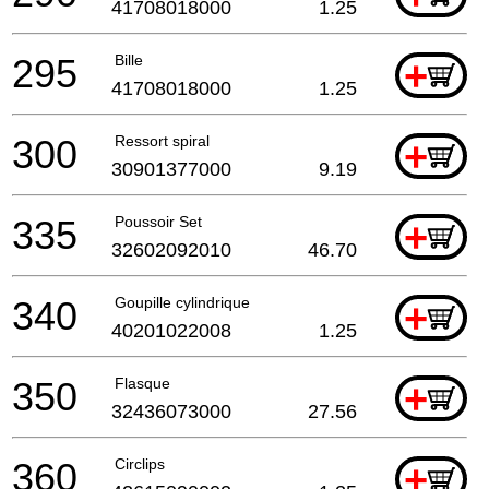
41708018000
1.25
295
Bille
+
41708018000
1.25
300
Ressort spiral
+
30901377000
9.19
335
Poussoir Set
+
32602092010
46.70
340
Goupille cylindrique
+
40201022008
1.25
350
Flasque
+
32436073000
27.56
360
Circlips
+