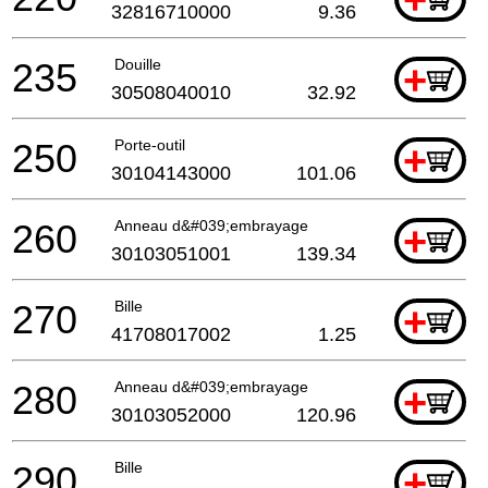
32816710000
9.36
235
Douille
+
30508040010
32.92
250
Porte-outil
+
30104143000
101.06
260
Anneau d&#039;embrayage
+
30103051001
139.34
270
Bille
+
41708017002
1.25
280
Anneau d&#039;embrayage
+
30103052000
120.96
290
Bille
+