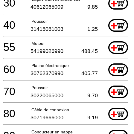
30
+
40612065009
9.85
40
Poussoir
+
31415061003
1.25
55
Moteur
+
54199026990
488.45
60
Platine électronique
+
30762370990
405.77
70
Poussoir
+
30220065000
9.70
80
Câble de connexion
+
30719666000
9.19
Conducteur en nappe