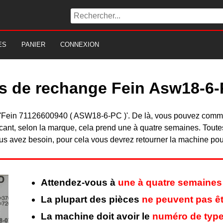
ES
PANIER
CONNEXION
es de rechange Fein Asw18-6-
du 'Fein 71126600940 ( ASW18-6-PC )'. De là, vous pouvez comm
nt, selon la marque, cela prend une à quatre semaines. Toutes 
s avez besoin, pour cela vous devrez retourner la machine pour 
Attendez-vous à
une à quatre semaines
La plupart des pièces
ne peuvent pas êt
La machine doit avoir le
numéro de type