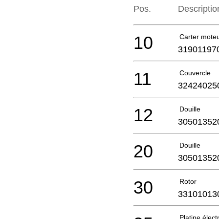
Pos.
Descriptio
10
Carter mote
31901197
11
Couvercle
32424025
12
Douille
30501352
20
Douille
30501352
30
Rotor
33101013
Platine élec