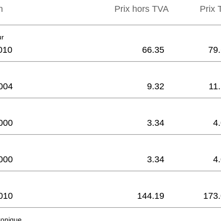
n
Prix hors TVA
Prix ​
ur
010
66.35
79
004
9.32
11
000
3.34
4
000
3.34
4
010
144.19
173
tronique