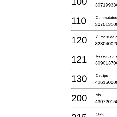
100
30719933
110
Commutateu
30701310
120
Curseur de
32804002
121
Ressort spira
30901370
130
Circlips
42615000
200
Vis
43072015
Stator