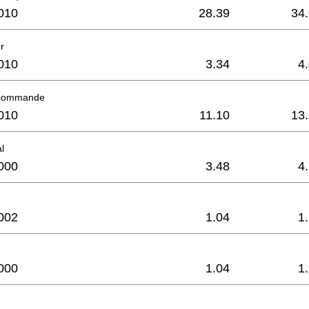
010
28.39
34
r
010
3.34
4
 commande
010
11.10
13
l
000
3.48
4
002
1.04
1
000
1.04
1