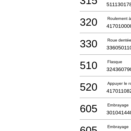
315
51113017
320
Roulement à 
41701000
330
Roue denté
33605011
510
Flasque
32436079
520
Appuyer le r
41701108
605
Embrayage
30104144
605
Embrayage