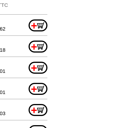
​TTC
+
.62
+
.18
+
.01
+
.01
+
.03