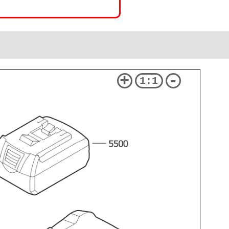
+
-
1:1