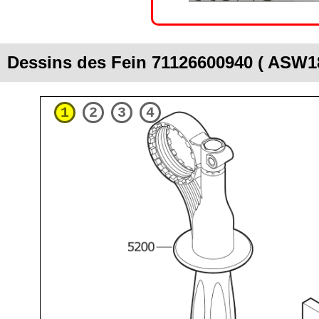
Dessins des Fein 71126600940 ( ASW1
1
2
3
4