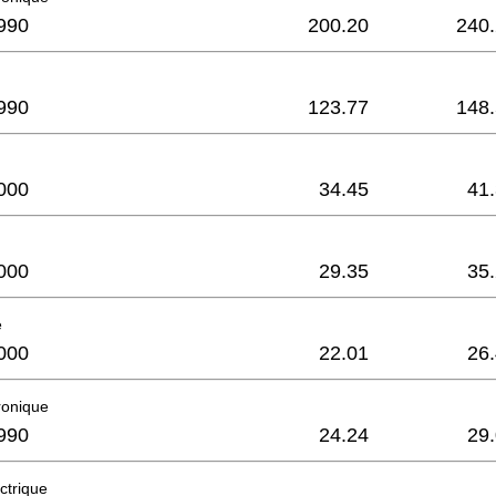
990
200.20
240
990
123.77
148
000
34.45
41
000
29.35
35
é
000
22.01
26
tronique
990
24.24
29
ctrique