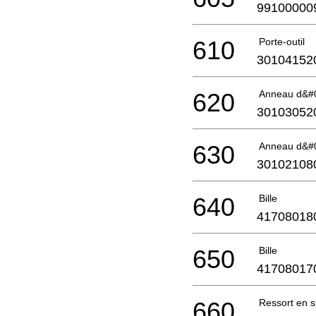
99100000
610
Porte-outil
30104152
620
Anneau d&#
30103052
630
Anneau d&#
30102108
640
Bille
41708018
650
Bille
41708017
660
Ressort en s