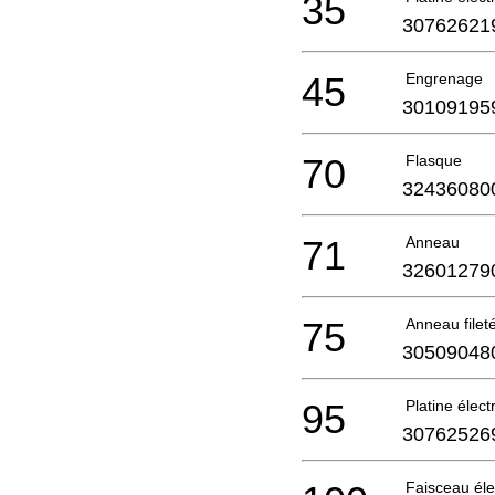
35
30762621
45
Engrenage
30109195
70
Flasque
32436080
71
Anneau
32601279
75
Anneau filet
30509048
95
Platine élec
30762526
Faisceau éle