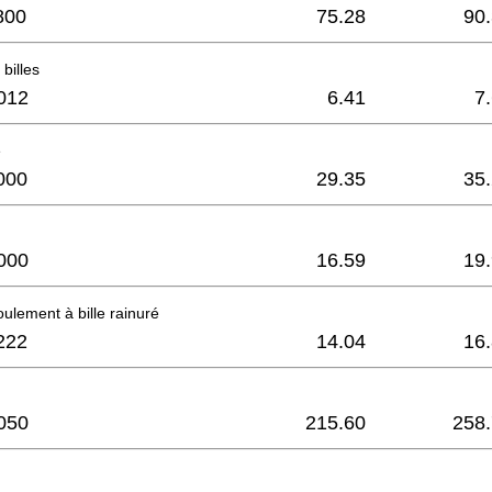
800
75.28
90
billes
012
6.41
7
e
000
29.35
35
000
16.59
19
oulement à bille rainuré
222
14.04
16
050
215.60
258