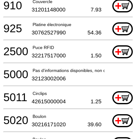
910
Couvercle
+
31201148000
7.93
925
Platine électronique
+
30762527990
54.36
2500
Puce RFID
+
32217517000
1.50
5000
Pas d'informations disponibles, non commandable
32123002006
5011
Circlips
+
42615000004
1.25
5020
Boulon
+
30216171020
39.60