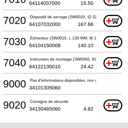
64114037000
15.50
7020
Dispositif de serrage (SW0020, ID 32 MM, M 8)
+
64107032000
167.66
7030
Extracteur (SW0016, L 130 MM, M 12)
+
64104150008
140.10
7040
Instruction de montage (SW0065, KONUS, 8 ... 11 M
+
64122135010
24.42
9000
Pas d'informations disponibles, non commandable
34101305060
9020
Consigne de sécurité
+
34130465060
4.82