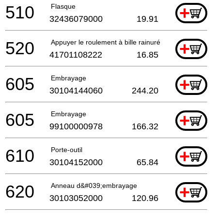
510
Flasque
+
32436079000
19.91
520
Appuyer le roulement à bille rainuré
+
41701108222
16.85
605
Embrayage
+
30104144060
244.20
605
Embrayage
+
99100000978
166.32
610
Porte-outil
+
30104152000
65.84
620
Anneau d&#039;embrayage
+
30103052000
120.96