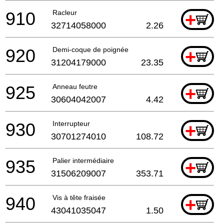
910
Racleur
+
32714058000
2.26
920
Demi-coque de poignée
+
31204179000
23.35
925
Anneau feutre
+
30604042007
4.42
930
Interrupteur
+
30701274010
108.72
935
Palier intermédiaire
+
31506209007
353.71
940
Vis à tête fraisée
+
43041035047
1.50