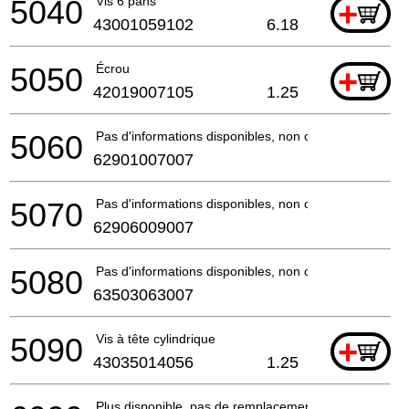
5040
Vis 6 pans
+
43001059102
6.18
5050
Écrou
+
42019007105
1.25
5060
Pas d'informations disponibles, non commandable
62901007007
5070
Pas d'informations disponibles, non commandable
62906009007
5080
Pas d'informations disponibles, non commandable
63503063007
5090
Vis à tête cylindrique
+
43035014056
1.25
Plus disponible, pas de remplacement