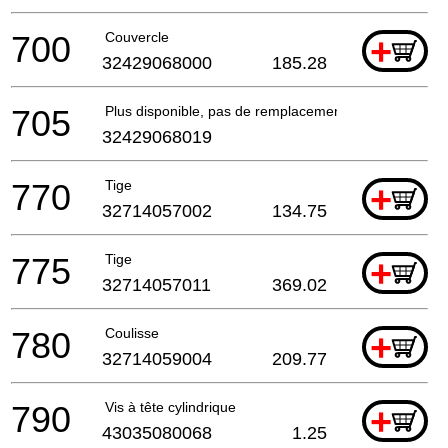
700
Couvercle
+
32429068000
185.28
705
Plus disponible, pas de remplacement
32429068019
770
Tige
+
32714057002
134.75
775
Tige
+
32714057011
369.02
780
Coulisse
+
32714059004
209.77
790
Vis à tête cylindrique
+
43035080068
1.25