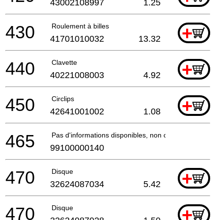
43002108997
1.25
430
Roulement à billes
+
41701010032
13.32
440
Clavette
+
40221008003
4.92
450
Circlips
+
42641001002
1.08
465
Pas d'informations disponibles, non commandable
99100000140
470
Disque
+
32624087034
5.42
470
Disque
+