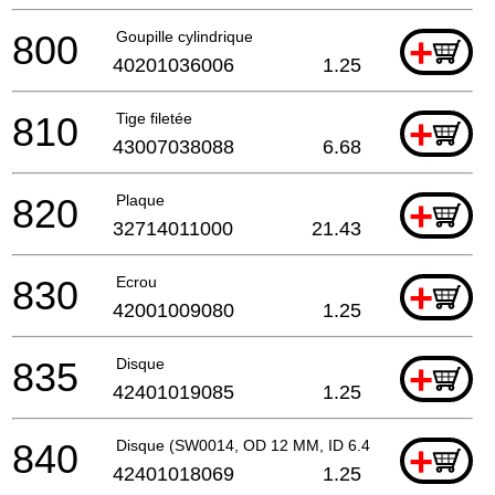
800
Goupille cylindrique
+
40201036006
1.25
810
Tige filetée
+
43007038088
6.68
820
Plaque
+
32714011000
21.43
830
Ecrou
+
42001009080
1.25
835
Disque
+
42401019085
1.25
840
Disque (SW0014, OD 12 MM, ID 6.4 MM)
+
42401018069
1.25