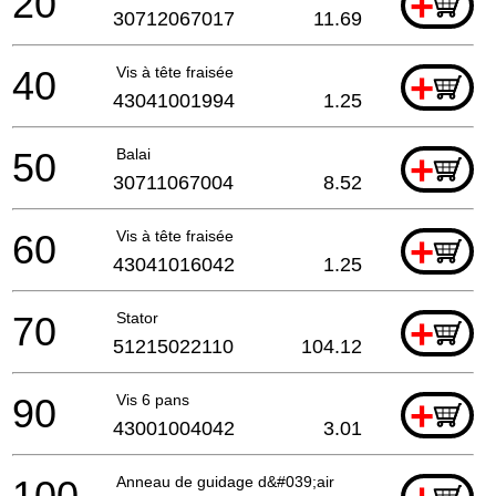
20
+
30712067017
11.69
40
Vis à tête fraisée
+
43041001994
1.25
50
Balai
+
30711067004
8.52
60
Vis à tête fraisée
+
43041016042
1.25
70
Stator
+
51215022110
104.12
90
Vis 6 pans
+
43001004042
3.01
100
Anneau de guidage d&#039;air