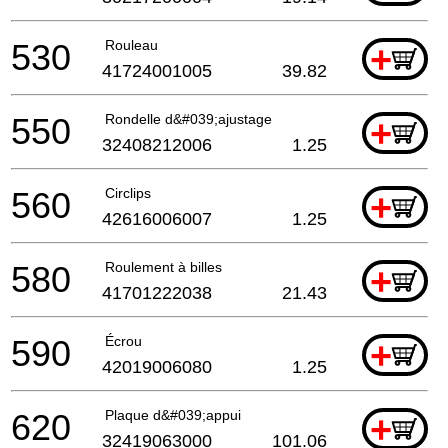
530
Rouleau
+
41724001005
39.82
550
Rondelle d&#039;ajustage
+
32408212006
1.25
560
Circlips
+
42616006007
1.25
580
Roulement à billes
+
41701222038
21.43
590
Écrou
+
42019006080
1.25
620
Plaque d&#039;appui
+
32419063000
101.06