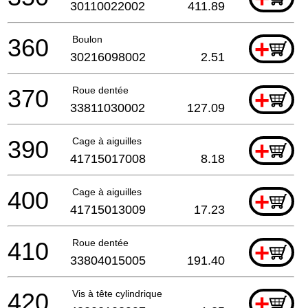
30110022002
411.89
360
Boulon
+
30216098002
2.51
370
Roue dentée
+
33811030002
127.09
390
Cage à aiguilles
+
41715017008
8.18
400
Cage à aiguilles
+
41715013009
17.23
410
Roue dentée
+
33804015005
191.40
420
Vis à tête cylindrique
+