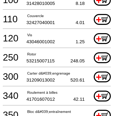
+
31428010005
8.18
110
Couvercle
+
32427040001
4.01
120
Vis
+
43046001002
1.25
250
Rotor
+
53215007115
248.05
300
Carter d&#039;engrenage
+
31209013002
520.61
340
Roulement à billes
+
41701607012
42.11
350
Bloc d&#039;entraînement
+