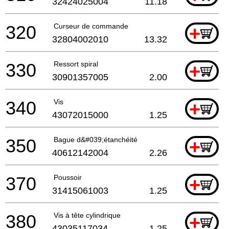
32424025004
11.18
320
Curseur de commande
+
32804002010
13.32
330
Ressort spiral
+
30901357005
2.00
340
Vis
+
43072015000
1.25
350
Bague d&#039;étanchéité
+
40612142004
2.26
370
Poussoir
+
31415061003
1.25
380
Vis à tête cylindrique
+
43035117034
1.25