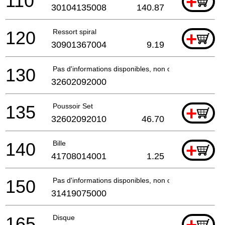
110
+
30104135008
140.87
120
Ressort spiral
+
30901367004
9.19
130
Pas d'informations disponibles, non commandable
32602092000
135
Poussoir Set
+
32602092010
46.70
140
Bille
+
41708014001
1.25
150
Pas d'informations disponibles, non commandable
31419075000
165
Disque
+