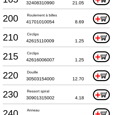
32408310990
21.05
200
Roulement à billes
+
41701010054
8.69
210
Circlips
+
42615110009
1.25
215
Circlips
+
42616006007
1.25
220
Douille
+
30503154000
12.70
230
Ressort spiral
+
30901315002
4.18
240
Anneau
+