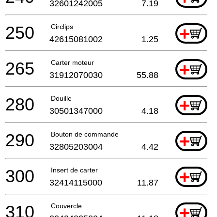
32601242005
7.19
250
Circlips
+
42615081002
1.25
265
Carter moteur
+
31912070030
55.88
280
Douille
+
30501347000
4.18
290
Bouton de commande
+
32805203004
4.42
300
Insert de carter
+
32414115000
11.87
310
Couvercle
+