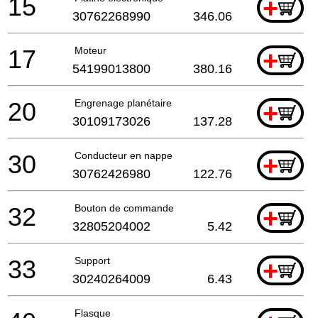
15
+
30762268990
346.06
17
Moteur
+
54199013800
380.16
20
Engrenage planétaire
+
30109173026
137.28
30
Conducteur en nappe
+
30762426980
122.76
32
Bouton de commande
+
32805204002
5.42
33
Support
+
30240264009
6.43
Flasque