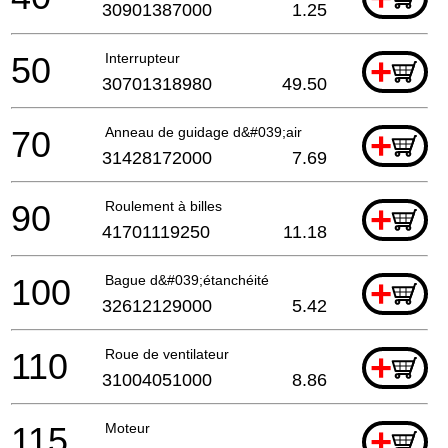
30901387000
1.25
50
Interrupteur
+
30701318980
49.50
70
Anneau de guidage d&#039;air
+
31428172000
7.69
90
Roulement à billes
+
41701119250
11.18
100
Bague d&#039;étanchéité
+
32612129000
5.42
110
Roue de ventilateur
+
31004051000
8.86
115
Moteur
+