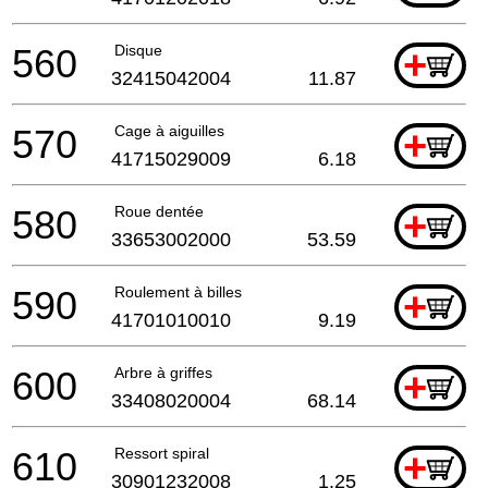
560
Disque
+
32415042004
11.87
570
Cage à aiguilles
+
41715029009
6.18
580
Roue dentée
+
33653002000
53.59
590
Roulement à billes
+
41701010010
9.19
600
Arbre à griffes
+
33408020004
68.14
610
Ressort spiral
+
30901232008
1.25