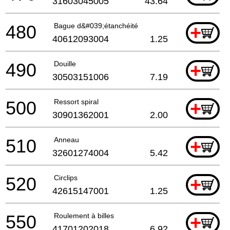
31603045005
43.64
480
Bague d&#039;étanchéité
+
40612093004
1.25
490
Douille
+
30503151006
7.19
500
Ressort spiral
+
30901362001
2.00
510
Anneau
+
32601274004
5.42
520
Circlips
+
42615147001
1.25
550
Roulement à billes
+
41701202018
6.92