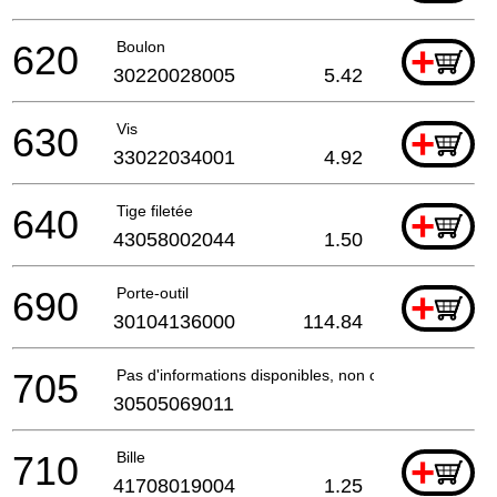
620
Boulon
+
30220028005
5.42
630
Vis
+
33022034001
4.92
640
Tige filetée
+
43058002044
1.50
690
Porte-outil
+
30104136000
114.84
705
Pas d'informations disponibles, non commandable
30505069011
710
Bille
+
41708019004
1.25