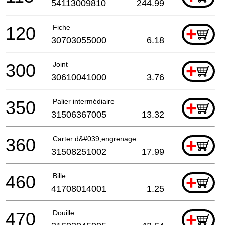
54113009810
244.99
120
Fiche
+
30703055000
6.18
300
Joint
+
30610041000
3.76
350
Palier intermédiaire
+
31506367005
13.32
360
Carter d&#039;engrenage
+
31508251002
17.99
460
Bille
+
41708014001
1.25
470
Douille
+