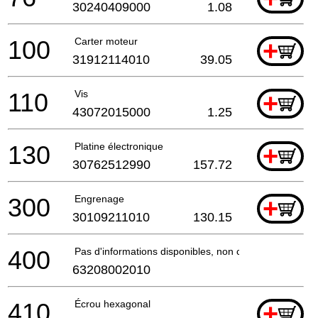
30240409000
1.08
100
Carter moteur
+
31912114010
39.05
110
Vis
+
43072015000
1.25
130
Platine électronique
+
30762512990
157.72
300
Engrenage
+
30109211010
130.15
400
Pas d'informations disponibles, non commandable
63208002010
410
Écrou hexagonal
+