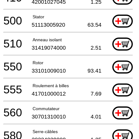
42001027045
1.25
500
Stator
+
51113005920
63.54
510
Anneau isolant
+
31419074000
2.51
550
Rotor
+
33101009010
93.41
555
Roulement à billes
+
41701000012
7.69
560
Commutateur
+
30701310010
4.01
580
Serre-câbles
+