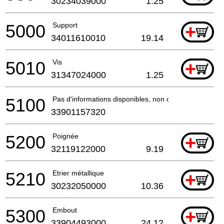
30234039000
1.25
5000
Support
+
34011610010
19.14
5010
Vis
+
31347024000
1.25
5100
Pas d'informations disponibles, non commandable
33901157320
5200
Poignée
+
32119122000
9.19
5210
Etrier métallique
+
30232050000
10.36
5300
Embout
+
33904493000
24.12