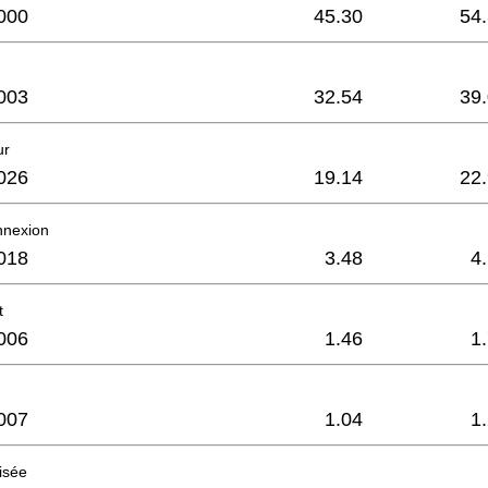
000
45.30
54
003
32.54
39
ur
026
19.14
22
nnexion
018
3.48
4
t
006
1.46
1
007
1.04
1
aisée