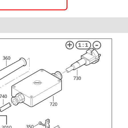
+
-
1:1