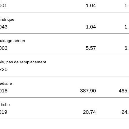
001
1.04
1
lindrique
043
1.04
1
uidage aérien
003
5.57
6
ble, pas de remplacement
220
édiaire
018
387.90
465
 fiche
019
20.74
24