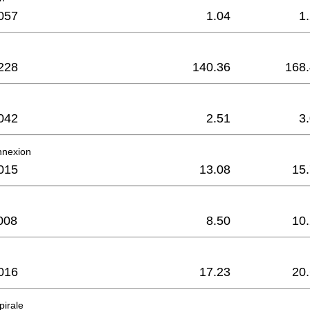
057
1.04
1
228
140.36
168
042
2.51
3
nnexion
015
13.08
15
008
8.50
10
016
17.23
20
pirale