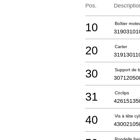
Pos.
Descriptio
10
Boîtier mote
31903101
20
Carter
31913011
30
Support de b
30712050
31
Circlips
42615135
40
Vis à tête cy
43002105
Rondelle fre