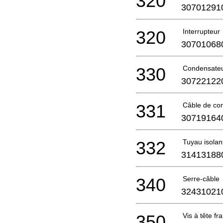
320
30701291
320
Interrupteur
30701068
330
Condensate
30722122
331
Câble de co
30719164
332
Tuyau isolan
31413188
340
Serre-câble
32431021
350
Vis à tête fr