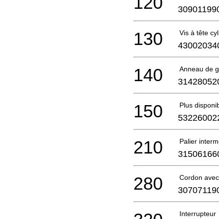
120
30901199
130
Vis à tête cy
43002034
140
Anneau de g
31428052
150
Plus disponi
53226002
210
Palier interm
31506166
280
Cordon avec
30707119
Interrupteur