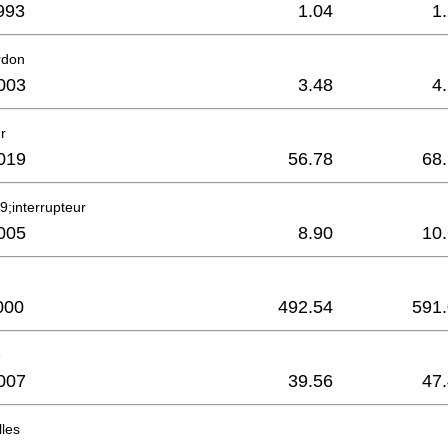
993
1.04
1
rdon
003
3.48
4
r
019
56.78
68
9;interrupteur
005
8.90
10
000
492.54
591
e
007
39.56
47
lles