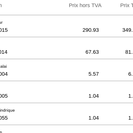
n
Prix hors TVA
Prix ​
ur
015
290.93
349
014
67.63
81
alai
004
5.57
6
005
1.04
1
lindrique
055
1.04
1
in