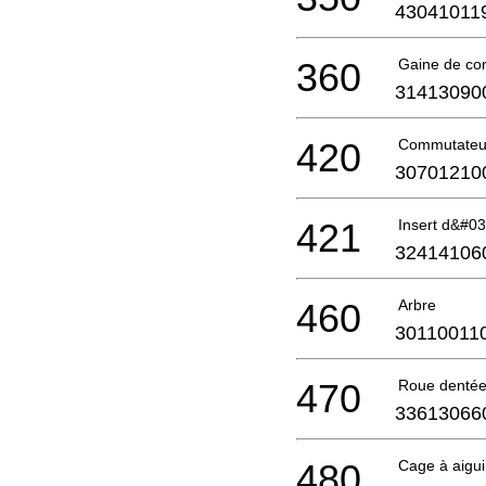
43041011
360
Gaine de co
31413090
420
Commutateu
30701210
421
Insert d&#03
32414106
460
Arbre
30110011
470
Roue denté
33613066
480
Cage à aigui