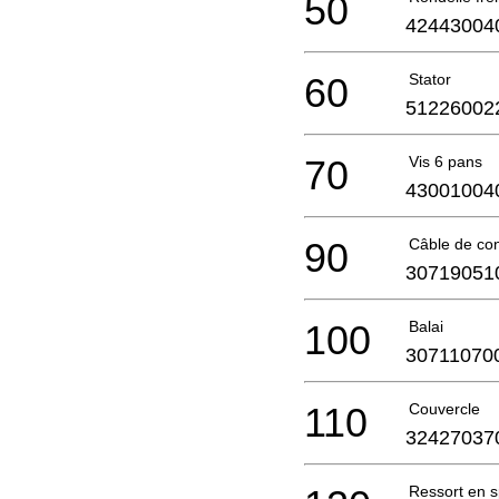
50
42443004
60
Stator
51226002
70
Vis 6 pans
43001004
90
Câble de co
30719051
100
Balai
30711070
110
Couvercle
32427037
Ressort en s