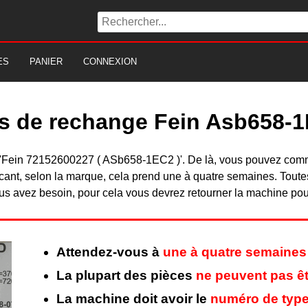
ES
PANIER
CONNEXION
es de rechange Fein Asb658-
 du 'Fein 72152600227 ( ASb658-1EC2 )'. De là, vous pouvez com
nt, selon la marque, cela prend une à quatre semaines. Toutes 
s avez besoin, pour cela vous devrez retourner la machine pour 
Attendez-vous à
une à quatre semaines
La plupart des pièces
ne peuvent pas êt
La machine doit avoir le
numéro de type