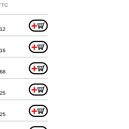
​TTC
+
.12
+
.16
+
.68
+
.25
+
.25