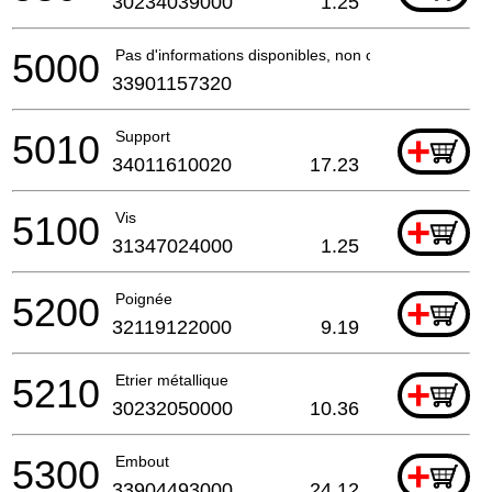
30234039000
1.25
5000
Pas d'informations disponibles, non commandable
33901157320
5010
Support
+
34011610020
17.23
5100
Vis
+
31347024000
1.25
5200
Poignée
+
32119122000
9.19
5210
Etrier métallique
+
30232050000
10.36
5300
Embout
+
33904493000
24.12