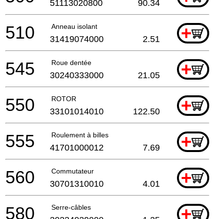
51113020800
90.34
510
Anneau isolant
+
31419074000
2.51
545
Roue dentée
+
30240333000
21.05
550
ROTOR
+
33101014010
122.50
555
Roulement à billes
+
41701000012
7.69
560
Commutateur
+
30701310010
4.01
580
Serre-câbles
+