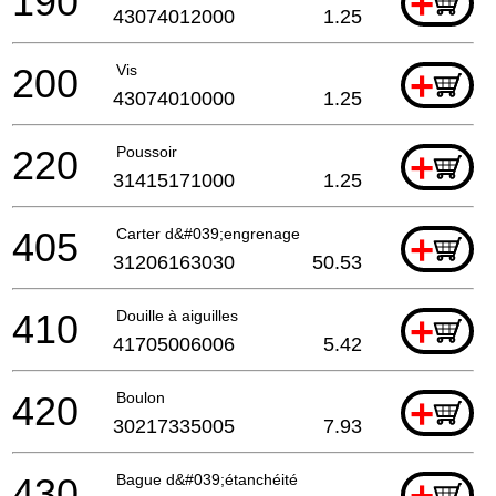
190
+
43074012000
1.25
200
Vis
+
43074010000
1.25
220
Poussoir
+
31415171000
1.25
405
Carter d&#039;engrenage
+
31206163030
50.53
410
Douille à aiguilles
+
41705006006
5.42
420
Boulon
+
30217335005
7.93
430
Bague d&#039;étanchéité
+