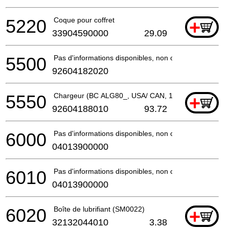
5220
Coque pour coffret
+
33904590000
29.09
5500
Pas d'informations disponibles, non commandable
92604182020
5550
Chargeur (BC ALG80_, USA/ CAN, 12 V - 18 V, 8 A, F
+
92604188010
93.72
6000
Pas d'informations disponibles, non commandable
04013900000
6010
Pas d'informations disponibles, non commandable
04013900000
6020
Boîte de lubrifiant (SM0022)
+
32132044010
3.38