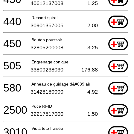
40612137008
1.25
440
Ressort spiral
+
30901357005
2.00
450
Bouton poussoir
+
32805200008
3.25
505
Engrenage conique
+
33809238030
176.88
580
Anneau de guidage d&#039;air
+
31428180000
4.92
2500
Puce RFID
+
32217517000
1.50
3010
Vis à tête fraisée
+