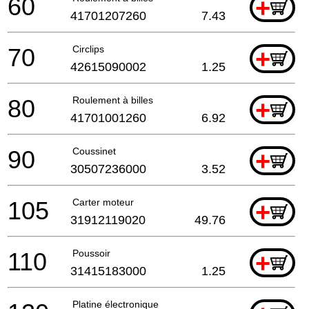
60
+
41701207260
7.43
70
Circlips
+
42615090002
1.25
80
Roulement à billes
+
41701001260
6.92
90
Coussinet
+
30507236000
3.52
105
Carter moteur
+
31912119020
49.76
110
Poussoir
+
31415183000
1.25
Platine électronique