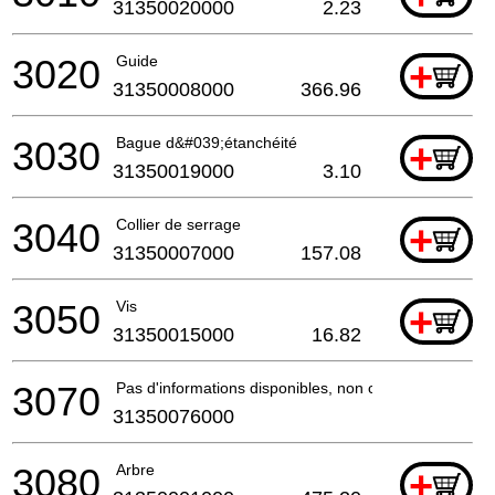
31350020000
2.23
3020
Guide
+
31350008000
366.96
3030
Bague d&#039;étanchéité
+
31350019000
3.10
3040
Collier de serrage
+
31350007000
157.08
3050
Vis
+
31350015000
16.82
3070
Pas d'informations disponibles, non commandable
31350076000
3080
Arbre
+