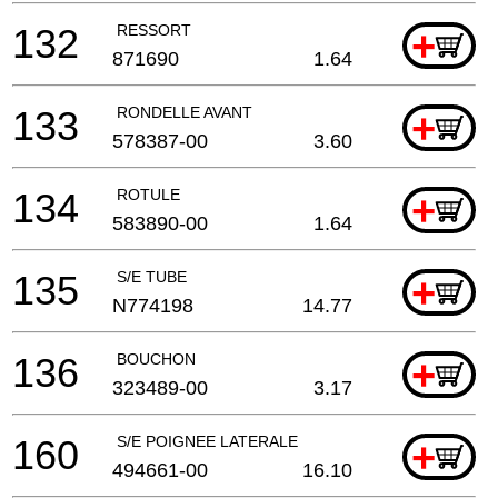
132
RESSORT
+
871690
1.64
133
RONDELLE AVANT
+
578387-00
3.60
134
ROTULE
+
583890-00
1.64
135
S/E TUBE
+
N774198
14.77
136
BOUCHON
+
323489-00
3.17
160
S/E POIGNEE LATERALE
+
494661-00
16.10