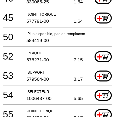
330065-25
1.64
45
JOINT TORIQUE
+
577791-00
1.64
50
Plus disponible, pas de remplacement
584419-00
52
PLAQUE
+
578271-00
7.15
53
SUPPORT
+
579564-00
3.17
54
SELECTEUR
+
1006437-00
5.65
55
JOINT TORIQUE
+