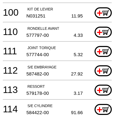
100
KIT DE LEVIER
+
N031251
11.95
110
RONDELLE AVANT
+
577797-00
4.33
111
JOINT TORIQUE
+
577744-00
5.32
112
S/E EMBRAYAGE
+
587482-00
27.92
113
RESSORT
+
579178-00
3.17
114
S/E CYLINDRE
+
584422-00
91.66