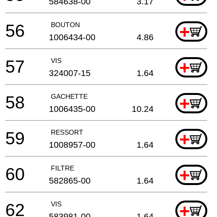
584638-00
3.17
56
BOUTON
+
1006434-00
4.86
57
VIS
+
324007-15
1.64
58
GACHETTE
+
1006435-00
10.24
59
RESSORT
+
1008957-00
1.64
60
FILTRE
+
582865-00
1.64
62
VIS
+
583981-00
1.64