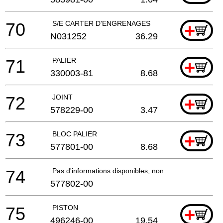
70
S/E CARTER D'ENGRENAGES
+
N031252
36.29
71
PALIER
+
330003-81
8.68
72
JOINT
+
578229-00
3.47
73
BLOC PALIER
+
577801-00
8.68
74
Pas d'informations disponibles, non commandable
577802-00
75
PISTON
+
496246-00
19.54