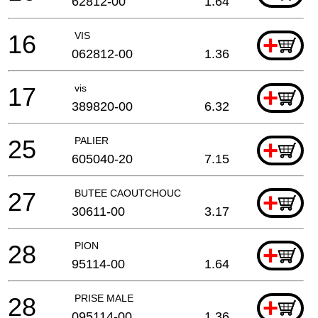
62812-00
1.64
16
VIS
+
062812-00
1.36
17
vis
+
389820-00
6.32
25
PALIER
+
605040-20
7.15
27
BUTEE CAOUTCHOUC
+
30611-00
3.17
28
PION
+
95114-00
1.64
28
PRISE MALE
+
095114-00
1.36