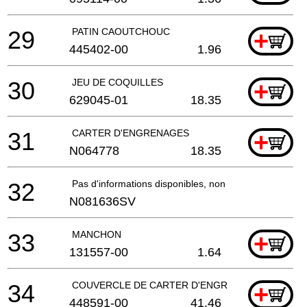
29
PATIN CAOUTCHOUC
+
445402-00
1.96
30
JEU DE COQUILLES
+
629045-01
18.35
31
CARTER D'ENGRENAGES
+
N064778
18.35
32
Pas d'informations disponibles, non commandable
N081636SV
33
MANCHON
+
131557-00
1.64
34
COUVERCLE DE CARTER D'ENGRENAGES
+
448591-00
41.46