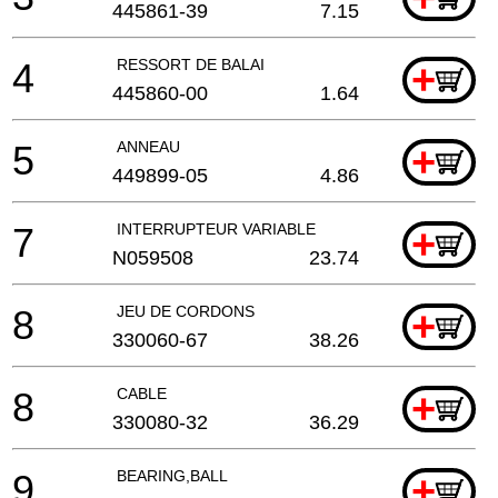
445861-39
7.15
4
RESSORT DE BALAI
+
445860-00
1.64
5
ANNEAU
+
449899-05
4.86
7
INTERRUPTEUR VARIABLE
+
N059508
23.74
8
JEU DE CORDONS
+
330060-67
38.26
8
CABLE
+
330080-32
36.29
9
BEARING,BALL
+