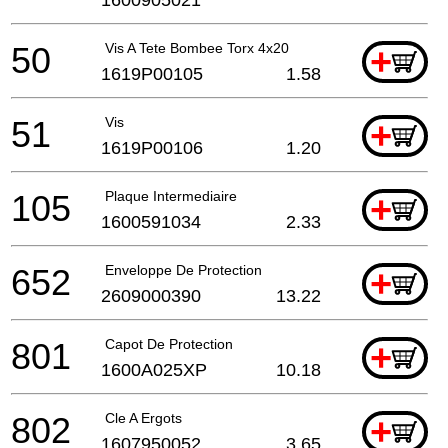
50
Vis A Tete Bombee Torx 4x20
+
1619P00105
1.58
51
Vis
+
1619P00106
1.20
105
Plaque Intermediaire
+
1600591034
2.33
652
Enveloppe De Protection
+
2609000390
13.22
801
Capot De Protection
+
1600A025XP
10.18
802
Cle A Ergots
+
1607950052
3.65