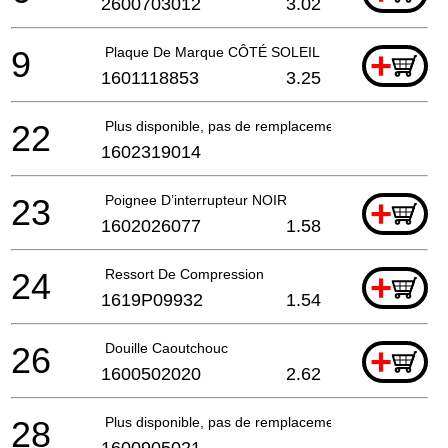
2600703012
3.02
9
Plaque De Marque CÔTÉ SOLEIL
+
1601118853
3.25
22
Plus disponible, pas de remplacement
1602319014
23
Poignee D’interrupteur NOIR
+
1602026077
1.58
24
Ressort De Compression
+
1619P09932
1.54
26
Douille Caoutchouc
+
1600502020
2.62
28
Plus disponible, pas de remplacement
1600905021