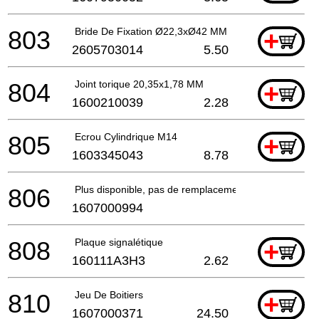
803
Bride De Fixation Ø22,3xØ42 MM
+
2605703014
5.50
804
Joint torique 20,35x1,78 MM
+
1600210039
2.28
805
Ecrou Cylindrique M14
+
1603345043
8.78
806
Plus disponible, pas de remplacement
1607000994
808
Plaque signalétique
+
160111A3H3
2.62
810
Jeu De Boitiers
+
1607000371
24.50