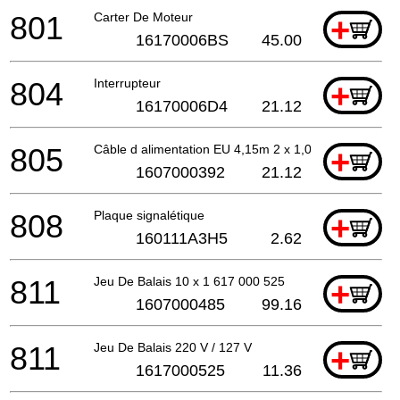
801
Carter De Moteur
+
16170006BS
45.00
804
Interrupteur
+
16170006D4
21.12
805
Câble d alimentation EU 4,15m 2 x 1,0mm H07 RN-F
+
1607000392
21.12
808
Plaque signalétique
+
160111A3H5
2.62
811
Jeu De Balais 10 x 1 617 000 525
+
1607000485
99.16
811
Jeu De Balais 220 V / 127 V
+
1617000525
11.36