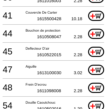
1611016003
2.28
41
Couvercle De Carter
+
1615500428
10.18
44
Bouchon de protection
+
1610508047
2.28
45
Deflecteur D’air
+
1610522015
2.28
47
Aiguille
+
1613100030
3.02
48
Frein D’ecrou
+
1611098008
2.28
54
Douille Caoutchouc
+
1610502016
1.20