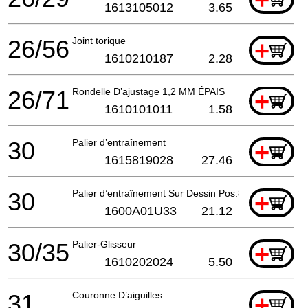
1613105012
3.65
26/56
Joint torique
+
1610210187
2.28
26/71
Rondelle D’ajustage 1,2 MM ÉPAIS
+
1610101011
1.58
30
Palier d’entraînement
+
1615819028
27.46
30
Palier d’entraînement Sur Dessin Pos.830
+
1600A01U33
21.12
30/35
Palier-Glisseur
+
1610202024
5.50
31
Couronne D’aiguilles
+