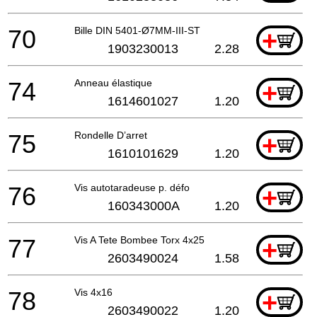
70
Bille DIN 5401-Ø7MM-III-ST
+
1903230013
2.28
74
Anneau élastique
+
1614601027
1.20
75
Rondelle D’arret
+
1610101629
1.20
76
Vis autotaradeuse p. défo
+
160343000A
1.20
77
Vis A Tete Bombee Torx 4x25
+
2603490024
1.58
78
Vis 4x16
+
2603490022
1.20