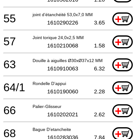
55
joint d’étanchéité 53,0x7,0 MM
+
1610290226
3.65
57
Joint torique 24,0x2,5 MM
+
1610210068
1.58
63
Douille à aiguilles Ø30xØ37x12 MM
+
1610910063
6.32
64/1
Rondelle D’appui
+
1610190060
2.28
66
Palier-Glisseur
+
1610202021
2.62
68
Bague D’etancheite
+
1610283036
7.84