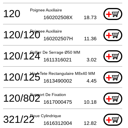
120
Poignee Auxiliaire
+
160202508X
18.73
120/120
Poignee Auxiliaire
+
160202507H
11.36
120/124
Collier De Serrage Ø50 MM
+
1611316021
3.02
120/125
Vis A Tete Rectangulaire M8x40 MM
+
1613490002
4.45
120/802
Support De Fixation
+
1617000475
10.18
321/22
Roue Cylindrique
+
1616312004
12.82