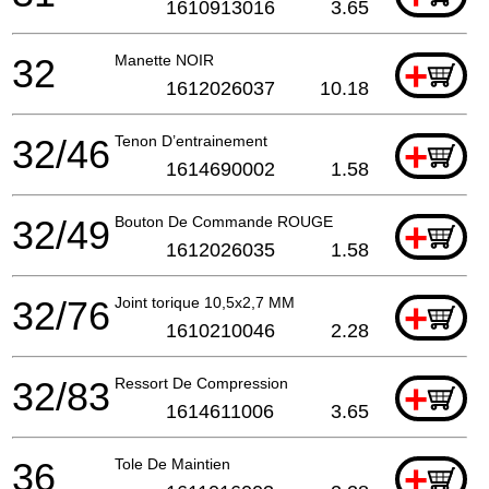
1610913016
3.65
32
Manette NOIR
+
1612026037
10.18
32/46
Tenon D’entrainement
+
1614690002
1.58
32/49
Bouton De Commande ROUGE
+
1612026035
1.58
32/76
Joint torique 10,5x2,7 MM
+
1610210046
2.28
32/83
Ressort De Compression
+
1614611006
3.65
36
Tole De Maintien
+