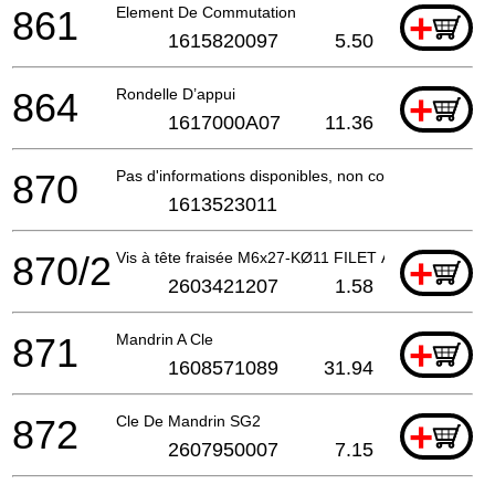
861
Element De Commutation
+
1615820097
5.50
864
Rondelle D’appui
+
1617000A07
11.36
870
Pas d'informations disponibles, non commandable
1613523011
870/2
Vis à tête fraisée M6x27-KØ11 FILET À GAUCHE
+
2603421207
1.58
871
Mandrin A Cle
+
1608571089
31.94
872
Cle De Mandrin SG2
+
2607950007
7.15