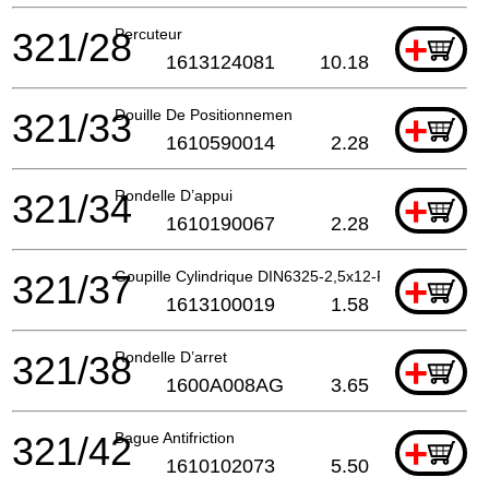
321/28
Percuteur
+
1613124081
10.18
321/33
Douille De Positionnemen
+
1610590014
2.28
321/34
Rondelle D’appui
+
1610190067
2.28
321/37
Goupille Cylindrique DIN6325-2,5x12-RIKO
+
1613100019
1.58
321/38
Rondelle D’arret
+
1600A008AG
3.65
321/42
Bague Antifriction
+
1610102073
5.50