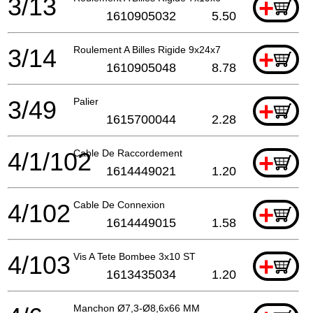
3/13
+
1610905032
5.50
3/14
Roulement A Billes Rigide 9x24x7
+
1610905048
8.78
3/49
Palier
+
1615700044
2.28
4/1/102
Cable De Raccordement
+
1614449021
1.20
4/102
Cable De Connexion
+
1614449015
1.58
4/103
Vis A Tete Bombee 3x10 ST
+
1613435034
1.20
Manchon Ø7,3-Ø8,6x66 MM