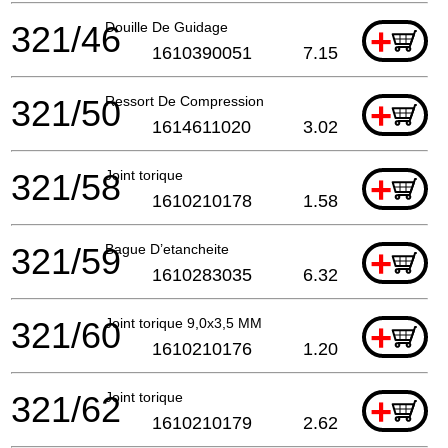
321/46
Douille De Guidage
+
1610390051
7.15
321/50
Ressort De Compression
+
1614611020
3.02
321/58
Joint torique
+
1610210178
1.58
321/59
Bague D’etancheite
+
1610283035
6.32
321/60
Joint torique 9,0x3,5 MM
+
1610210176
1.20
321/62
Joint torique
+
1610210179
2.62