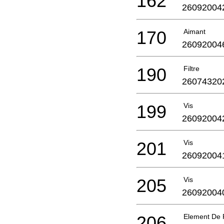
162
26092004
170
Aimant
26092004
190
Filtre
26074320
199
Vis
26092004
201
Vis
26092004
205
Vis
26092004
206
Element De 