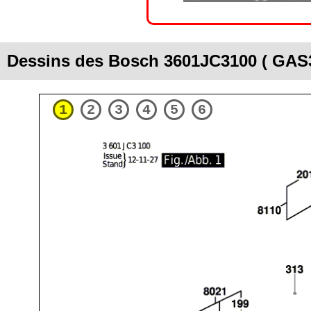
Dessins des Bosch 3601JC3100 ( GA
1
2
3
4
5
6