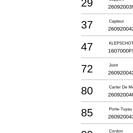
29
26092003
37
Capteur
26092004
47
KLEPSCHO
1607000F
72
Joint
26092004
80
Carter De M
26092004
85
Porte-Tuyau
26092004
Cordon