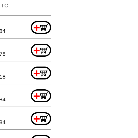
​TTC
+
.84
+
.78
+
18
+
.84
+
.84