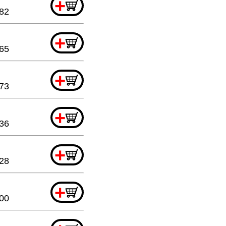
+
82
+
.65
+
73
+
.36
+
28
+
00