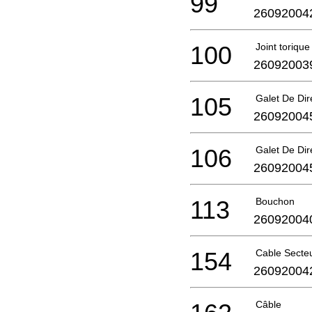
99
26092004
100
Joint torique
26092003
105
Galet De Dir
26092004
106
Galet De Dir
26092004
113
Bouchon
26092004
154
Cable Secte
26092004
Câble