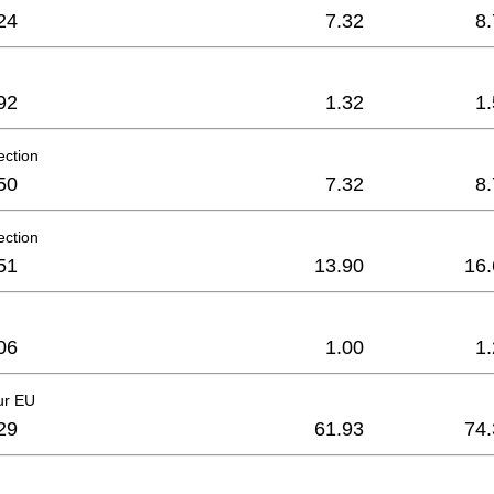
24
7.32
8
92
1.32
1
ection
50
7.32
8
ection
51
13.90
16.
06
1.00
1
ur EU
29
61.93
74.