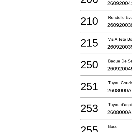
26092004
210
Rondelle Eve
26092003
215
Vis A Tete 
26092003
250
Bague De S
26092004
251
Tuyau Coud
2608000A
253
Tuyau d’aspi
2608000A
255
Buse