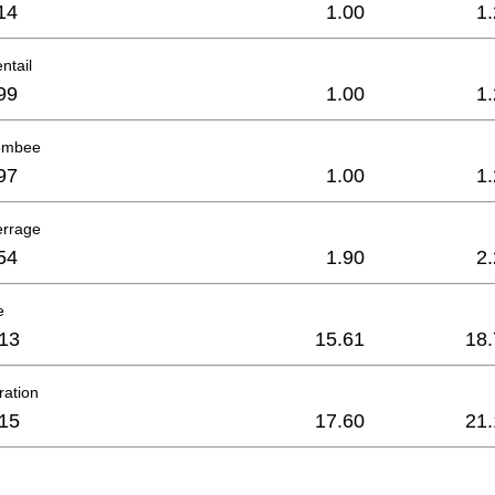
14
1.00
1
ntail
99
1.00
1
Bombee
97
1.00
1
errage
54
1.90
2
e
13
15.61
18.
ration
15
17.60
21.