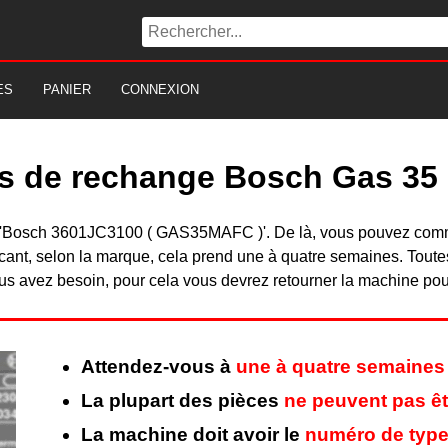
ES
PANIER
CONNEXION
es de rechange Bosch Gas 35
 du 'Bosch 3601JC3100 ( GAS35MAFC )'. De là, vous pouvez com
nt, selon la marque, cela prend une à quatre semaines. Toutes 
s avez besoin, pour cela vous devrez retourner la machine pour 
Attendez-vous à
une à quatre semaines
La plupart des pièces
ne peuvent pas êt
La machine doit avoir le
numéro de type