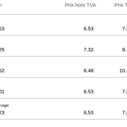
n
Prix hors TVA
Prix ​
53
6.53
7
25
7.32
8
52
8.48
10.
01
6.53
7
rrage
23
6.53
7