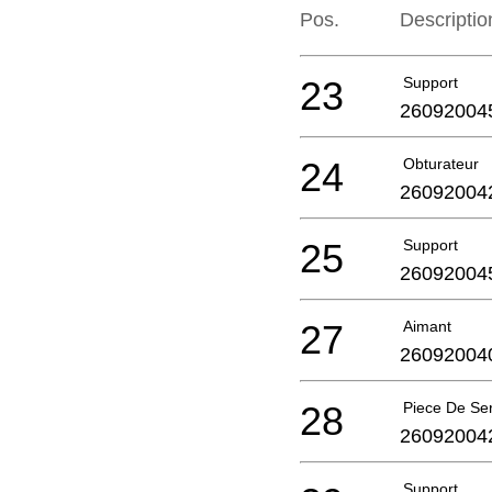
Pos.
Descriptio
23
Support
26092004
24
Obturateur
26092004
25
Support
26092004
27
Aimant
26092004
28
Piece De Se
26092004
Support