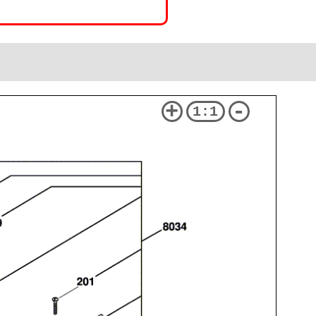
+
-
1:1