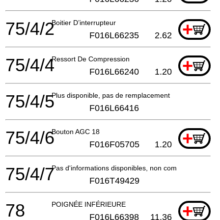
75/4/2
Boitier D’interrupteur
+
F016L66235
2.62
75/4/4
Ressort De Compression
+
F016L66240
1.20
75/4/5
Plus disponible, pas de remplacement
F016L66416
75/4/6
Bouton AGC 18
+
F016F05705
1.20
75/4/7
Pas d'informations disponibles, non commandable
F016T49429
78
POIGNÉE INFÉRIEURE
+
F016L66398
11.36