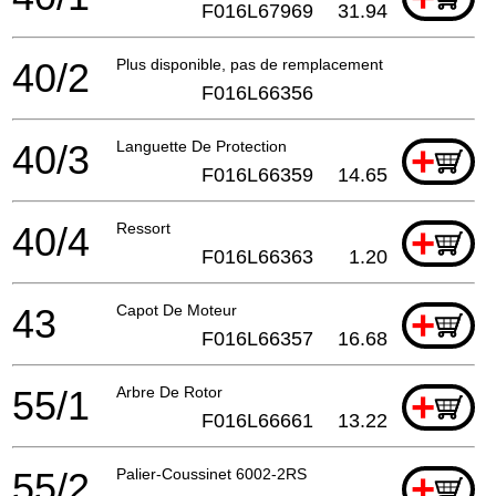
F016L67969
31.94
40/2
Plus disponible, pas de remplacement
F016L66356
40/3
Languette De Protection
+
F016L66359
14.65
40/4
Ressort
+
F016L66363
1.20
43
Capot De Moteur
+
F016L66357
16.68
55/1
Arbre De Rotor
+
F016L66661
13.22
55/2
Palier-Coussinet 6002-2RS
+