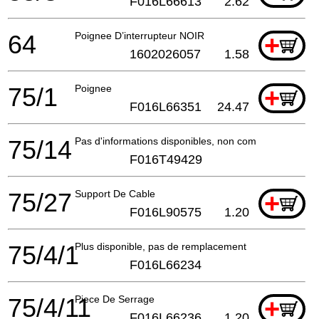
F016L66613
2.62
64
Poignee D’interrupteur NOIR
+
1602026057
1.58
75/1
Poignee
+
F016L66351
24.47
75/14
Pas d'informations disponibles, non commandable
F016T49429
75/27
Support De Cable
+
F016L90575
1.20
75/4/1
Plus disponible, pas de remplacement
F016L66234
75/4/11
Piece De Serrage
+
F016L66236
1.20