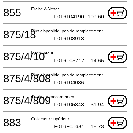
855
Fraise A Aleser
+
F016104190
109.60
875/18
Plus disponible, pas de remplacement
F016103913
875/4/10
Interrupteur
+
F016F05717
14.65
875/4/808
Plus disponible, pas de remplacement
F016104086
875/4/809
Cable de raccordement
+
F016105348
31.94
883
Collecteur supérieur
+
F016F05681
18.73